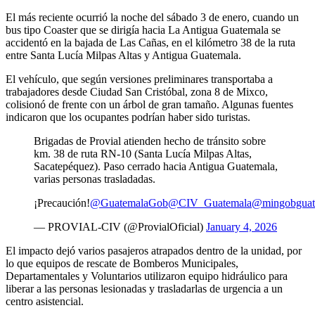
El más reciente ocurrió la noche del sábado 3 de enero, cuando un
bus tipo Coaster que se dirigía hacia La Antigua Guatemala se
accidentó en la bajada de Las Cañas, en el kilómetro 38 de la ruta
entre Santa Lucía Milpas Altas y Antigua Guatemala.
El vehículo, que según versiones preliminares transportaba a
trabajadores desde Ciudad San Cristóbal, zona 8 de Mixco,
colisionó de frente con un árbol de gran tamaño. Algunas fuentes
indicaron que los ocupantes podrían haber sido turistas.
Brigadas de Provial atienden hecho de tránsito sobre
km. 38 de ruta RN-10 (Santa Lucía Milpas Altas,
Sacatepéquez). Paso cerrado hacia Antigua Guatemala,
varias personas trasladadas.
¡Precaución!
@GuatemalaGob
@CIV_Guatemala
@mingobguat
— PROVIAL-CIV (@ProvialOficial)
January 4, 2026
El impacto dejó varios pasajeros atrapados dentro de la unidad, por
lo que equipos de rescate de Bomberos Municipales,
Departamentales y Voluntarios utilizaron equipo hidráulico para
liberar a las personas lesionadas y trasladarlas de urgencia a un
centro asistencial.