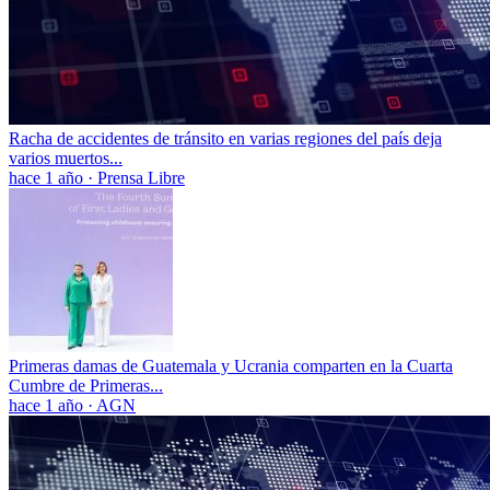
Racha de accidentes de tránsito en varias regiones del país deja
varios muertos...
hace 1 año
·
Prensa Libre
Primeras damas de Guatemala y Ucrania comparten en la Cuarta
Cumbre de Primeras...
hace 1 año
·
AGN