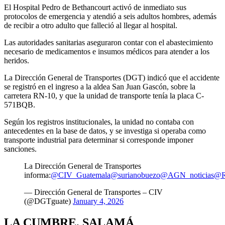
El Hospital Pedro de Bethancourt activó de inmediato sus
protocolos de emergencia y atendió a seis adultos hombres, además
de recibir a otro adulto que falleció al llegar al hospital.
Las autoridades sanitarias aseguraron contar con el abastecimiento
necesario de medicamentos e insumos médicos para atender a los
heridos.
La Dirección General de Transportes (DGT) indicó que el accidente
se registró en el ingreso a la aldea San Juan Gascón, sobre la
carretera RN-10, y que la unidad de transporte tenía la placa C-
571BQB.
Según los registros institucionales, la unidad no contaba con
antecedentes en la base de datos, y se investiga si operaba como
transporte industrial para determinar si corresponde imponer
sanciones.
La Dirección General de Transportes
informa:
@CIV_Guatemala
@surianobuezo
@AGN_noticias
@R
— Dirección General de Transportes – CIV
(@DGTguate)
January 4, 2026
LA CUMBRE, SALAMÁ