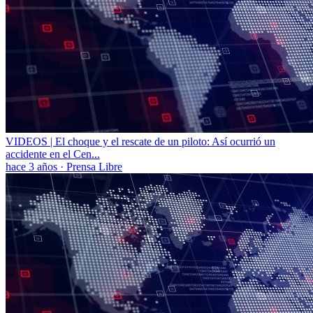
VIDEOS | El choque y el rescate de un piloto: Así ocurrió un
accidente en el Cen...
hace 3 años
·
Prensa Libre