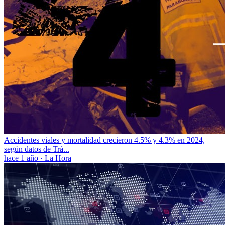
Accidentes viales y mortalidad crecieron 4.5% y 4.3% en 2024,
según datos de Trá...
hace 1 año
·
La Hora