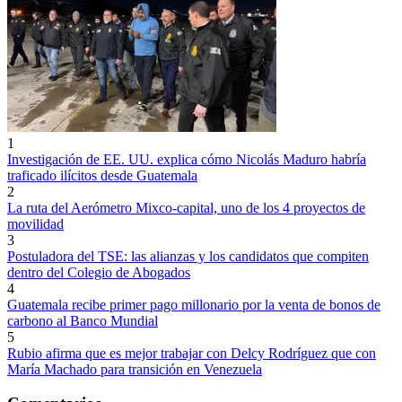
1
Investigación de EE. UU. explica cómo Nicolás Maduro habría
traficado ilícitos desde Guatemala
2
La ruta del Aerómetro Mixco-capital, uno de los 4 proyectos de
movilidad
3
Postuladora del TSE: las alianzas y los candidatos que compiten
dentro del Colegio de Abogados
4
Guatemala recibe primer pago millonario por la venta de bonos de
carbono al Banco Mundial
5
Rubio afirma que es mejor trabajar con Delcy Rodríguez que con
María Machado para transición en Venezuela