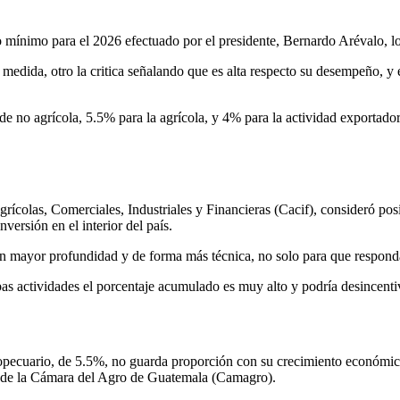
mínimo para el 2026 efectuado por el presidente, Bernardo Arévalo, los
medida, otro la critica señalando que es alta respecto su desempeño, y 
e no agrícola, 5.5% para la agrícola, y 4% para la actividad exportador
colas, Comerciales, Industriales y Financieras (Cacif), consideró posit
versión en el interior del país.
on mayor profundidad y de forma más técnica, no solo para que respond
as actividades el porcentaje acumulado es muy alto y podría desincentiv
gropecuario, de 5.5%, no guarda proporción con su crecimiento económic
va de la Cámara del Agro de Guatemala (Camagro).