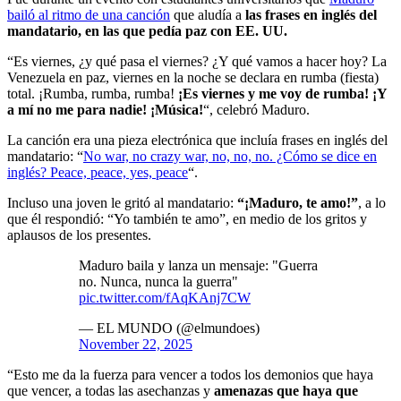
bailó al ritmo de una canción
que aludía a
las frases en inglés del
mandatario, en las que pedía paz con EE. UU.
“Es viernes, ¿y qué pasa el viernes? ¿Y qué vamos a hacer hoy? La
Venezuela en paz, viernes en la noche se declara en rumba (fiesta)
total. ¡Rumba, rumba, rumba!
¡Es viernes y me voy de rumba! ¡Y
a mí no me para nadie! ¡Música!
“, celebró Maduro.
La canción era una pieza electrónica que incluía frases en inglés del
mandatario: “
No war, no crazy war, no, no, no. ¿Cómo se dice en
inglés? Peace, peace, yes, peace
“.
Incluso una joven le gritó al mandatario:
“¡Maduro, te amo!”
, a lo
que él respondió: “Yo también te amo”, en medio de los gritos y
aplausos de los presentes.
Maduro baila y lanza un mensaje: "Guerra
no. Nunca, nunca la guerra"
pic.twitter.com/fAqKAnj7CW
— EL MUNDO (@elmundoes)
November 22, 2025
“Esto me da la fuerza para vencer a todos los demonios que haya
que vencer, a todas las asechanzas y
amenazas que haya que