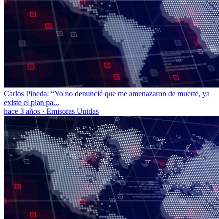
Carlos Pineda: “Yo no denuncié que me amenazaron de muerte, ya
existe el plan pa...
hace 3 años
·
Emisoras Unidas