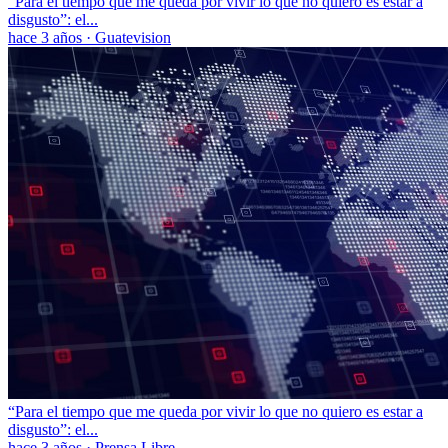
“Para el tiempo que me queda por vivir lo que no quiero es estar a
disgusto”: el...
hace 3 años
·
Guatevision
“Para el tiempo que me queda por vivir lo que no quiero es estar a
disgusto”: el...
hace 3 años
·
Prensa Libre