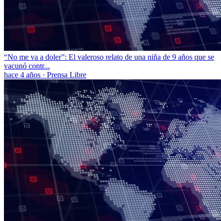
“No me va a doler”: El valeroso relato de una niña de 9 años que se
vacunó contr...
hace 4 años
·
Prensa Libre