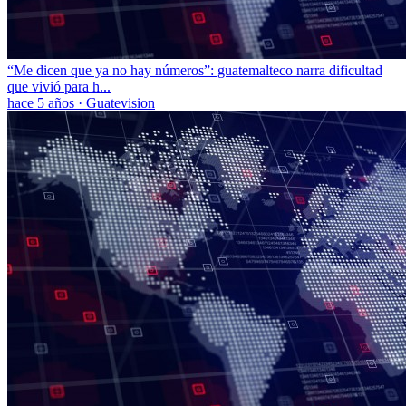
“Me dicen que ya no hay números”: guatemalteco narra dificultad
que vivió para h...
hace 5 años
·
Guatevision