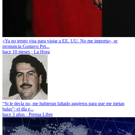
«Ya no tengo visa para viajar a EE. UU. No me importa», se
pronuncia Gustavo Pet...
hace 10 meses
·
La Hora
“Si le decía no, me hubieran faltado agujeros para que me metan
balas”: el día e...
hace 3 años
·
Prensa Libre