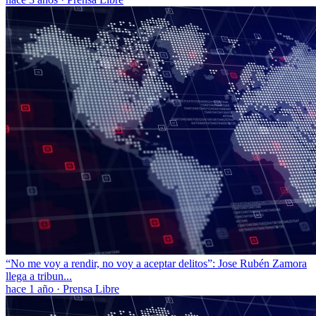
“No me voy a rendir, no voy a aceptar delitos”: Jose Rubén Zamora
llega a tribun...
hace 1 año
·
Prensa Libre