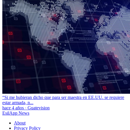
“Si me hubieran dicho que para ser maestra en EE.UU. se requiere
estar armada, n...
hace 4 años
·
Guatevision
EsilApp News
About
Privacy Policy