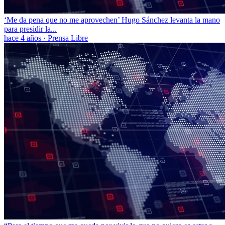
‘Me da pena que no me aprovechen’ Hugo Sánchez levanta la mano
para presidir la...
hace 4 años
·
Prensa Libre