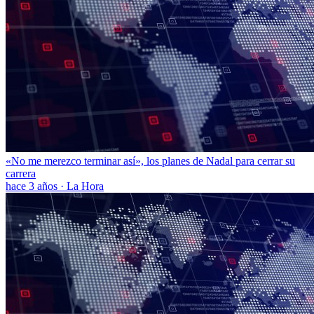
«No me merezco terminar así», los planes de Nadal para cerrar su
carrera
hace 3 años
·
La Hora