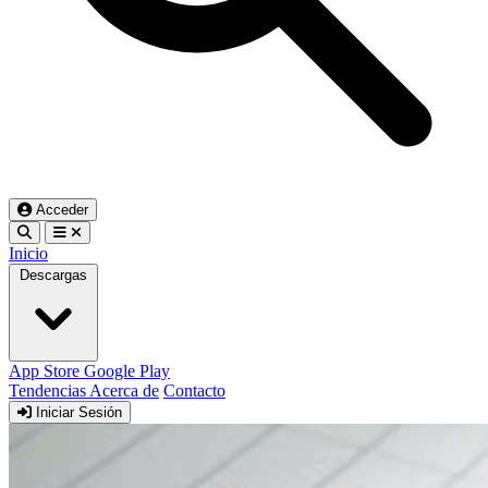
Acceder
Inicio
Descargas
App Store
Google Play
Tendencias
Acerca de
Contacto
Iniciar Sesión