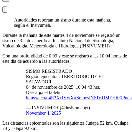
Autoridades reportan un sismo durante esta mañana,
según el Insivumeh.
Durante la mañana de este martes 4 de noviembre se registró un
sismo de 3.2 de acuerdo al Instituto Nacional de Sismología,
Vulcanología, Meteorología e Hidrología (INSIVUMEH).
Con una profundidad de 0.09 y este se registró a las 10:04 horas de
este día de acuerdo a las autoridades.
SISMO REGISTRADO
Región epicentral: TERRITORIO DE EL
SALVADOR
04 de noviembre de 2025. 10:04:43 hrs.
Descarga el boletin
https://t.co/o4E3XcIVwX
#SomosINSIVUMEH
#ElPueb
— INSIVUMEH (@insivumehgt)
November 4, 2025
Las distancias epicentrales son las siguientes Jutiapa 52 km, Cuilapa
74 y Jalapa 92 km.