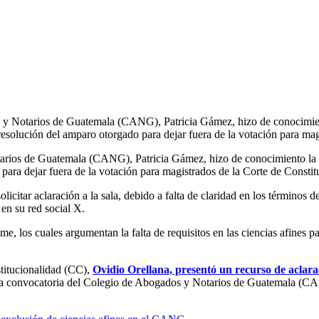
 y Notarios de Guatemala (CANG), Patricia Gámez, hizo de conocimient
esolución del amparo otorgado para dejar fuera de la votación para mag
arios de Guatemala (CANG), Patricia Gámez, hizo de conocimiento la so
ara dejar fuera de la votación para magistrados de la Corte de Constitu
olicitar aclaración a la sala, debido a falta de claridad en los término
en su red social X.
los cuales argumentan la falta de requisitos en las ciencias afines par
stitucionalidad (CC),
Ovidio Orellana, presentó un recurso de aclarac
la convocatoria del Colegio de Abogados y Notarios de Guatemala (CANG