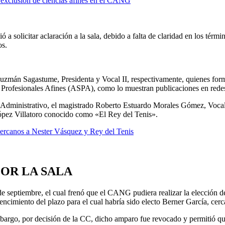
 exclusión de ciencias afines en el CANG
ó a solicitar aclaración a la sala, debido a falta de claridad en los tér
os.
Guzmán Sagastume, Presidenta y Vocal II, respectivamente, quienes form
 Profesionales Afines (ASPA), como lo muestran publicaciones en redes
o Administrativo, el magistrado Roberto Estuardo Morales Gómez, Vocal
ópez Villatoro conocido como «El Rey del Tenis».
ercanos a Nester Vásquez y Rey del Tenis
OR LA SALA
de septiembre, el cual frenó que el CANG pudiera realizar la elección de
cimiento del plazo para el cual habría sido electo Berner García, cerc
embargo, por decisión de la CC, dicho amparo fue revocado y permitió q