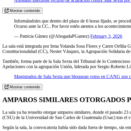
Abogado interpone recurso de aclaración contra Sala Sexta por
Mostrar contenido
Informándoles que dentro del plazo de 6 horas fijado, se procedi
Ocurso ante la CC.. Por favor estén atentos a los acontecimient
— Patricia Gámez (@AbogadaPGamez)
February 3, 2026
La sala está integrada por Irma Yolanda Sosa Flores y Caren Orfilia 
Constitucionalidad (CC), Nester Vásquez, la Agrupación Solidaria de
También, forma parte de la Sala Sexta del Tribunal de lo Contencios
Apelaciones con la agrupación Unión, liderada por Sergio Roberto L
Magistrados de Sala Sexta que bloquean votos en CANG son c
Mostrar contenido
AMPAROS SIMILARES OTORGADOS P
La sala ya ha resuelto otorgar amparos similares, donde el pasado 23 
(CSU) de la Universidad de San Carlos de Guatemala (Usac) tras el ven
Según la sala, la convocatoria había sido dada fuera de tiempo, sin 