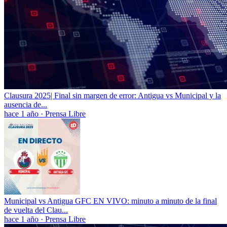
Clausura 2025| Final sin margen de error: Antigua vs Municipal y la
ausencia de...
hace 1 año
·
Prensa Libre
Municipal vs Antigua GFC EN VIVO: minuto a minuto de la final
de vuelta del Clau...
hace 1 año
·
Prensa Libre