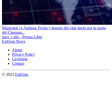
Municipal vs Antigua: Fecha y horario del vital duelo por la punta
del Clausura...
hace 1 año
·
Prensa Libre
EsilApp News
About
Privacy Policy
Licensing
Contact
© 2022
EsilApp
.