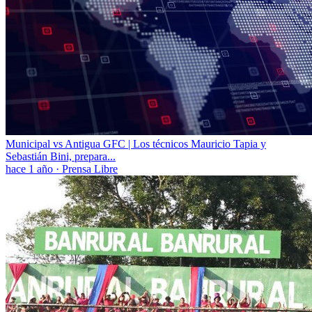
Municipal vs Antigua GFC | Los técnicos Mauricio Tapia y
Sebastián Bini, prepara...
hace 1 año
·
Prensa Libre