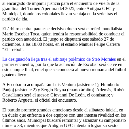
al encargado de impartir justicia para el encuentro de vuelta de la
gran final del Torneo Apertura del 2025, entre Antigua GFC y
Municipal, donde los coloniales llevan ventaja en la serie tras el
partido de ida.
El árbitro central para este decisivo duelo será el referí mundialista
Mario Escobar Toca, quien tendrá la responsabilidad de conducir el
partido con autoridad. El juego se disputará este sábado 27 de
diciembre, a las 18.00 horas, en el estadio Manuel Felipe Carrera
“El Trébol”.
La designación llega tras el arbitraje polémico de Steb Morales
en el
primer encuentro, por lo que la actuación de Escobar será clave en
este choque final, en el que se conocerá al nuevo monarca del futbol
guatemalteco.
A Escobar lo acompañarán Luis Ventura (asistente 1), Humberto
Panjoj (asistente 2) y Sergio Reyna (cuarto árbitro). Además, Rubén
Castellanos será el asesor; Giovanni De León, el comisario; y
Roberto Argueta, el oficial del encuentro.
El partido promete grandes emociones desde el silbatazo inicial, en
un duelo que enfrenta a dos equipos con una intensa rivalidad en los
últimos años. Municipal buscará remontar y alcanzar su campeonato
número 33, mientras que Antigua GFC intentará lograr su sexto