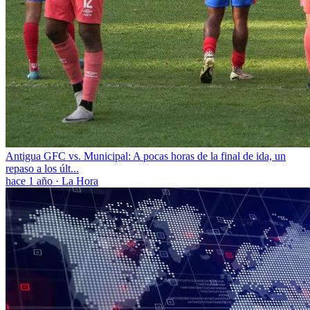
Antigua GFC vs. Municipal: A pocas horas de la final de ida, un
repaso a los últ...
hace 1 año
·
La Hora