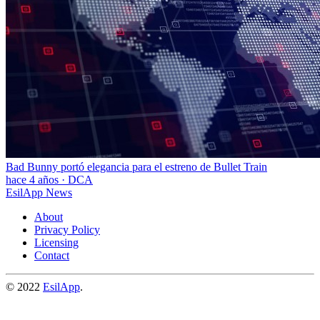
Bad Bunny portó elegancia para el estreno de Bullet Train
hace 4 años
·
DCA
EsilApp News
About
Privacy Policy
Licensing
Contact
© 2022
EsilApp
.