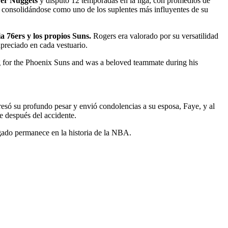
nver Nuggets
y disputó 12 temporadas en la liga, con promedios de
 consolidándose como uno de los suplentes más influyentes de su
 76ers y los propios Suns.
Rogers era valorado por su versatilidad
apreciado en cada vestuario.
 for the Phoenix Suns and was a beloved teammate during his
resó su profundo pesar y envió condolencias a su esposa, Faye, y al
e después del accidente.
gado permanece en la historia de la NBA.