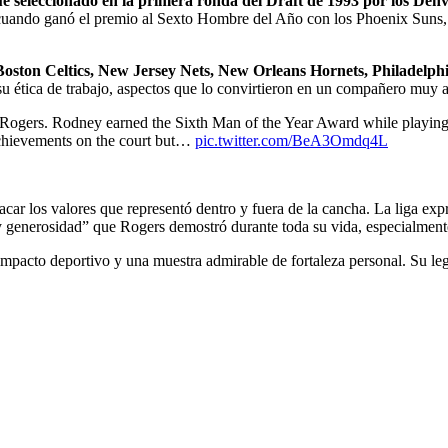
e seleccionado en la primera ronda del Draft de 1993 por los De
 cuando ganó el premio al Sexto Hombre del Año con los Phoenix Suns,
Boston Celtics, New Jersey Nets, New Orleans Hornets, Philadelphia
su ética de trabajo, aspectos que lo convirtieron en un compañero muy 
Rogers. Rodney earned the Sixth Man of the Year Award while playing
achievements on the court but…
pic.twitter.com/BeA3Omdq4L
ar los valores que representó dentro y fuera de la cancha. La liga exp
ía y generosidad” que Rogers demostró durante toda su vida, especialment
impacto deportivo y una muestra admirable de fortaleza personal. Su le