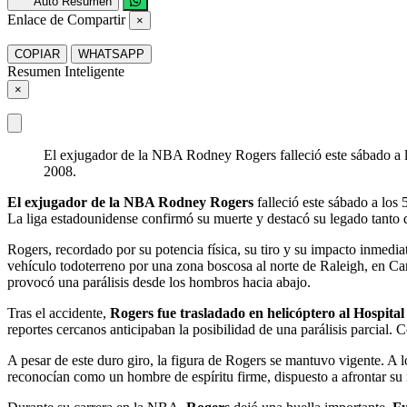
Auto Resumen
Enlace de Compartir
×
COPIAR
WHATSAPP
Resumen Inteligente
×
El exjugador de la NBA Rodney Rogers falleció este sábado a los
2008.
El exjugador de la NBA Rodney Rogers
falleció este sábado a los 
La liga estadounidense confirmó su muerte y destacó su legado tanto 
Rogers, recordado por su potencia física, su tiro y su impacto inmedi
vehículo todoterreno por una zona boscosa al norte de Raleigh, en Car
provocó una parálisis desde los hombros hacia abajo.
Tras el accidente,
Rogers fue trasladado en helicóptero al Hospital
reportes cercanos anticipaban la posibilidad de una parálisis parcial. 
A pesar de este duro giro, la figura de Rogers se mantuvo vigente. A 
reconocían como un hombre de espíritu firme, dispuesto a afrontar su 