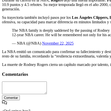
Durante su carrera en la NBA,
Rogers
dejó una huella importante.
Fu
10.9 puntos y 4.5 rebotes. Su mejor temporada llegó en el año 2000,
generación.
Su trayectoria también incluyó pasos por los
Los Ángeles Clippers, 
ofensiva, su capacidad para marcar diferencia en minutos limitados y 
The NBA family is deeply saddened by the passing of Rodney 
12-year NBA career. He will be remembered not only for his 
— NBA (@NBA)
November 22, 2025
La NBA emitió un comunicado para confirmar su fallecimiento y destac
resto de su familia, recordando la “resiliencia extraordinaria, valent
La muerte de Rodney Rogers cierra un capítulo marcado por talento, 
Comentarios
Comentar
¿Qué opinas hoy?