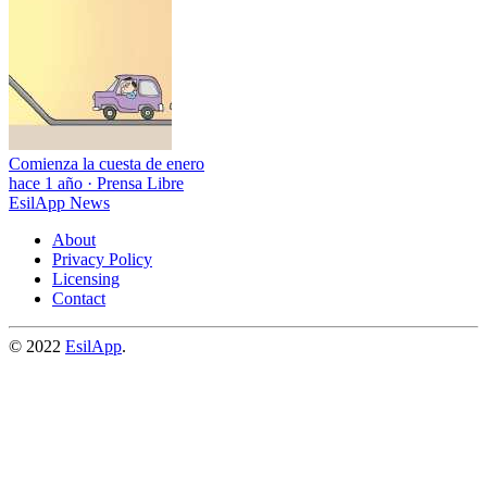
Comienza la cuesta de enero
hace 1 año
·
Prensa Libre
EsilApp News
About
Privacy Policy
Licensing
Contact
© 2022
EsilApp
.