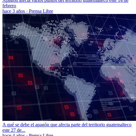
Apagón afecta varios puntos del territorio guatemalteco este 14 de
febrero
hace 3 años
·
Prensa Libre
A qué se debe el apagón que afecta parte del territorio guatemalteco
este 27 de...
hace 4 años
·
Prensa Libre