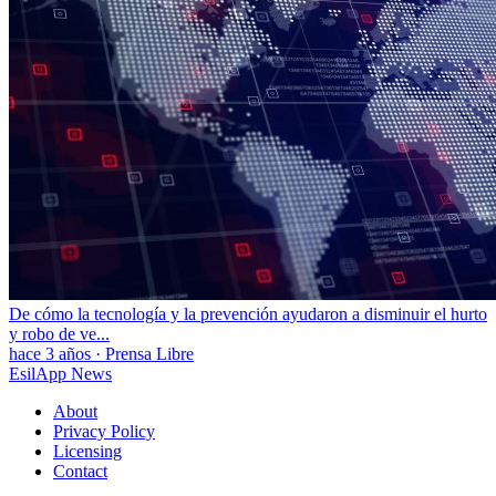
De cómo la tecnología y la prevención ayudaron a disminuir el hurto
y robo de ve...
hace 3 años
·
Prensa Libre
EsilApp News
About
Privacy Policy
Licensing
Contact