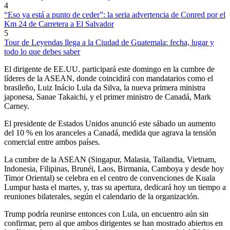
4
“Eso ya está a punto de ceder”: la seria advertencia de Conred por el
Km 24 de Carretera a El Salvador
5
Tour de Leyendas llega a la Ciudad de Guatemala: fecha, lugar y
todo lo que debes saber
El dirigente de EE.UU. participará este domingo en la cumbre de
líderes de la ASEAN, donde coincidirá con mandatarios como el
brasileño, Luiz Inácio Lula da Silva, la nueva primera ministra
japonesa, Sanae Takaichi, y el primer ministro de Canadá, Mark
Carney.
El presidente de Estados Unidos anunció este sábado un aumento
del 10 % en los aranceles a Canadá, medida que agrava la tensión
comercial entre ambos países.
La cumbre de la ASEAN (Singapur, Malasia, Tailandia, Vietnam,
Indonesia, Filipinas, Brunéi, Laos, Birmania, Camboya y desde hoy
Timor Oriental) se celebra en el centro de convenciones de Kuala
Lumpur hasta el martes, y, tras su apertura, dedicará hoy un tiempo a
reuniones bilaterales, según el calendario de la organización.
Trump podría reunirse entonces con Lula, un encuentro aún sin
confirmar, pero al que ambos dirigentes se han mostrado abiertos en