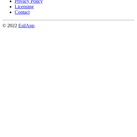
Privacy Policy
Licensing
Contact
© 2022
EsilApp
.