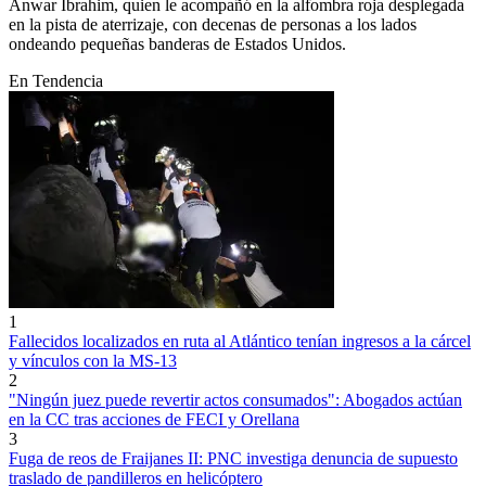
Anwar Ibrahim, quien le acompañó en la alfombra roja desplegada
en la pista de aterrizaje, con decenas de personas a los lados
ondeando pequeñas banderas de Estados Unidos.
En Tendencia
1
Fallecidos localizados en ruta al Atlántico tenían ingresos a la cárcel
y vínculos con la MS-13
2
"Ningún juez puede revertir actos consumados": Abogados actúan
en la CC tras acciones de FECI y Orellana
3
Fuga de reos de Fraijanes II: PNC investiga denuncia de supuesto
traslado de pandilleros en helicóptero