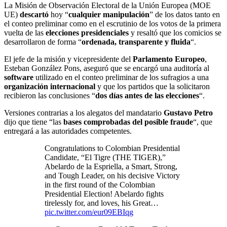
La Misión de Observación Electoral de la Unión Europea (MOE
UE)
descartó
hoy “
cualquier manipulación
” de los datos tanto en
el conteo preliminar como en el escrutinio de los votos de la primera
vuelta de las
elecciones presidenciales
y resaltó que los comicios se
desarrollaron de forma “
ordenada, transparente y fluida
“.
El jefe de la misión y vicepresidente del
Parlamento Europeo
,
Esteban González Pons, aseguró que se encargó una auditoría al
software
utilizado en el conteo preliminar de los sufragios a una
organización internacional
y que los partidos que la solicitaron
recibieron las conclusiones “
dos días antes de las elecciones
“.
Versiones contrarias a los alegatos del mandatario
Gustavo Petro
dijo que tiene “las
bases comprobadas del posible fraude
“, que
entregará a las autoridades competentes.
Congratulations to Colombian Presidential
Candidate, “El Tigre (THE TIGER),”
Abelardo de la Espriella, a Smart, Strong,
and Tough Leader, on his decisive Victory
in the first round of the Colombian
Presidential Election! Abelardo fights
tirelessly for, and loves, his Great…
pic.twitter.com/eur09EBIqg