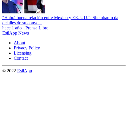
“Habrá buena relación entre México y EE. UU.”: Sheinbaum da
detalles de su conve...
hace 1 año
·
Prensa Libre
EsilApp News
About
Privacy Policy
Licensing
Contact
© 2022
EsilApp
.