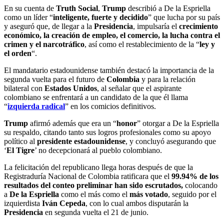
En su cuenta de
Truth Social
,
Trump
describió a De la Espriella
como un líder “
inteligente, fuerte y decidido
” que lucha por su país
y aseguró que, de llegar a la
Presidencia
, impulsaría el
crecimiento
económico, la creación de empleo, el comercio, la lucha contra el
crimen y el narcotráfico
, así como el restablecimiento de la “
ley y
el orden
“.
El mandatario estadounidense también destacó la importancia de la
segunda vuelta para el futuro de
Colombia
y para la relación
bilateral con
Estados Unidos
, al señalar que el aspirante
colombiano se enfrentará a un candidato de la que él llama
“
izquierda radical
” en los comicios definitivos.
Trump
afirmó además que era un “
honor
” otorgar a De la Espriella
su respaldo, citando tanto sus logros profesionales como su apoyo
político al
presidente estadounidense
, y concluyó asegurando que
‘
El Tigre
’ no decepcionará al pueblo colombiano.
La felicitación del republicano llega horas después de que la
Registraduría Nacional de Colombia ratificara que el
99.94% de los
resultados del conteo preliminar han sido escrutados,
colocando
a
De la Espriella
como el más como el
más votado
, seguido por el
izquierdista
Iván Cepeda
, con lo cual ambos disputarán la
Presidencia
en segunda vuelta el 21 de junio.