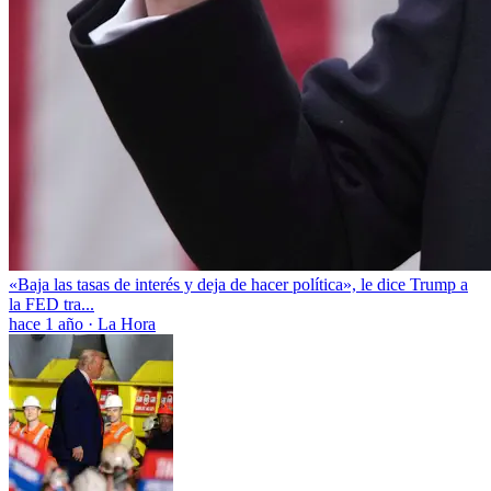
«Baja las tasas de interés y deja de hacer política», le dice Trump a
la FED tra...
hace 1 año
·
La Hora