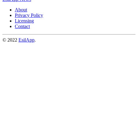
About
Privacy Policy
Licensing
Contact
© 2022
EsilApp
.