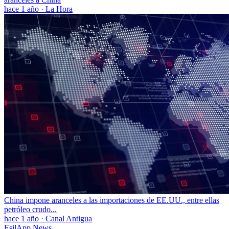
hace 1 año
·
La Hora
China impone aranceles a las importaciones de EE.UU., entre ellas
petróleo crudo...
hace 1 año
·
Canal Antigua
EsilApp News