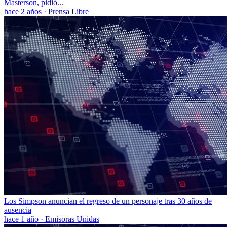
Masterson, pidió...
hace 2 años
·
Prensa Libre
Los Simpson anuncian el regreso de un personaje tras 30 años de
ausencia
hace 1 año
·
Emisoras Unidas