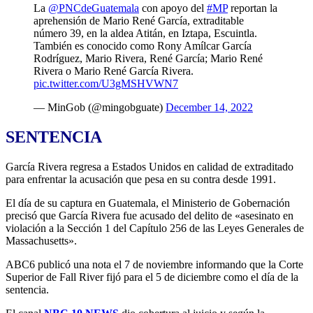
La
@PNCdeGuatemala
con apoyo del
#MP
reportan la
aprehensión de Mario René García, extraditable
número 39, en la aldea Atitán, en Iztapa, Escuintla.
También es conocido como Rony Amílcar García
Rodríguez, Mario Rivera, René García; Mario René
Rivera o Mario René García Rivera.
pic.twitter.com/U3gMSHVWN7
— MinGob (@mingobguate)
December 14, 2022
SENTENCIA
García Rivera regresa a Estados Unidos en calidad de extraditado
para enfrentar la acusación que pesa en su contra desde 1991.
El día de su captura en Guatemala, el Ministerio de Gobernación
precisó que García Rivera fue acusado del delito de «asesinato en
violación a la Sección 1 del Capítulo 256 de las Leyes Generales de
Massachusetts».
ABC6 publicó una nota el 7 de noviembre informando que la Corte
Superior de Fall River fijó para el 5 de diciembre como el día de la
sentencia.