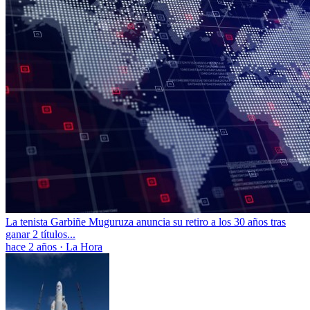
La tenista Garbiñe Muguruza anuncia su retiro a los 30 años tras
ganar 2 títulos...
hace 2 años
·
La Hora