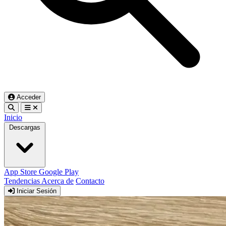
Acceder
Inicio
Descargas
App Store
Google Play
Tendencias
Acerca de
Contacto
Iniciar Sesión