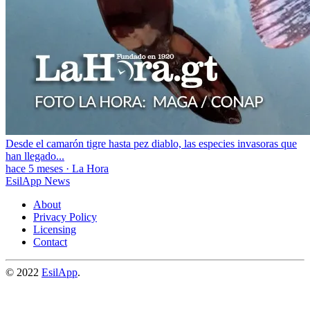
Desde el camarón tigre hasta pez diablo, las especies invasoras que
han llegado...
hace 5 meses
·
La Hora
EsilApp News
About
Privacy Policy
Licensing
Contact
© 2022
EsilApp
.