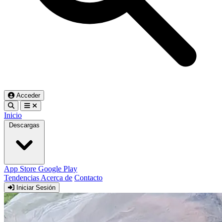
Acceder
Inicio
Descargas
App Store
Google Play
Tendencias
Acerca de
Contacto
Iniciar Sesión