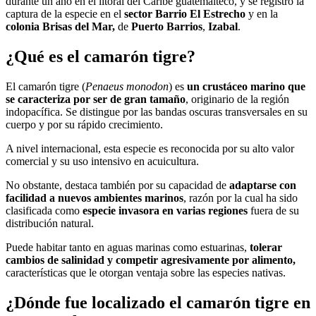
durante un año en el litoral del Caribe guatemalteco, y se registró la
captura de la especie en el
sector Barrio El Estrecho
y en la
colonia Brisas del Mar,
de
Puerto Barrios
,
Izabal
.
¿Qué es el camarón tigre?
El camarón tigre (
Penaeus monodon
) es
un crustáceo marino que
se caracteriza por ser de gran tamaño
, originario de la región
indopacífica. Se distingue por las bandas oscuras transversales en su
cuerpo y por su rápido crecimiento.
A nivel internacional, esta especie es reconocida por su alto valor
comercial y su uso intensivo en acuicultura.
No obstante, destaca también por su capacidad de
adaptarse con
facilidad a nuevos ambientes marinos
, razón por la cual ha sido
clasificada como
especie invasora en varias regiones
fuera de su
distribución natural.
Puede habitar tanto en aguas marinas como estuarinas,
tolerar
cambios de salinidad y competir agresivamente por alimento,
características que le otorgan ventaja sobre las especies nativas.
¿Dónde fue localizado el camarón tigre en