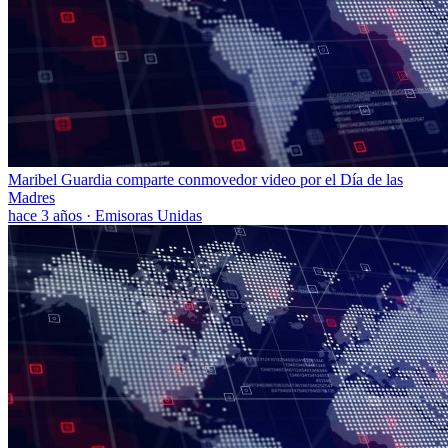
Maribel Guardia comparte conmovedor video por el Día de las
Madres
hace 3 años
·
Emisoras Unidas