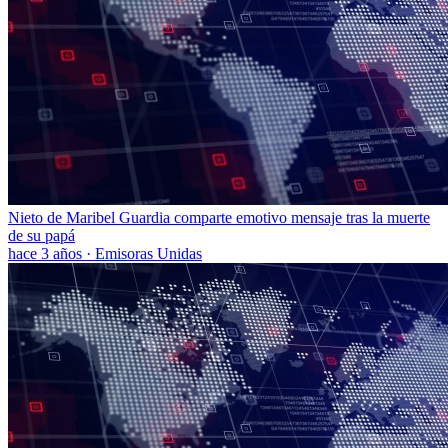
Nieto de Maribel Guardia comparte emotivo mensaje tras la muerte
de su papá
hace 3 años
·
Emisoras Unidas