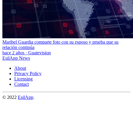
Maribel Guardia comparte foto con su esposo y prueba que su
relación continúa
hace 2 años
·
Guatevision
EsilApp News
About
Privacy Policy
Licensing
Contact
© 2022
EsilApp
.