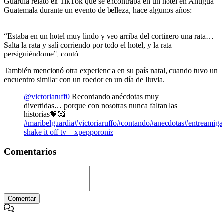
Guardia relató en TikTok que se encontraba en un hotel en Antigua
Guatemala durante un evento de belleza, hace algunos años:
“Estaba en un hotel muy lindo y veo arriba del cortinero una rata…
Salta la rata y salí corriendo por todo el hotel, y la rata
persiguiéndome”, contó.
También mencionó otra experiencia en su país natal, cuando tuvo un
encuentro similar con un roedor en un día de lluvia.
@victoriaruff0
Recordando anécdotas muy
divertidas… porque con nosotras nunca faltan las
historias💖🥰
#maribelguardia
#victoriaruffo
#contando
#anecdotas
#entreamig
shake it off tv – xpepporoniz
Comentarios
Comentar