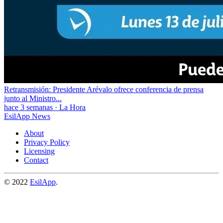
Retransmisión: Presidente Arévalo ofrece conferencia de prensa
junto al Ministro...
hace 3 semanas
·
La Hora
EsilApp News
About
Privacy Policy
Licensing
Contact
© 2022
EsilApp
.