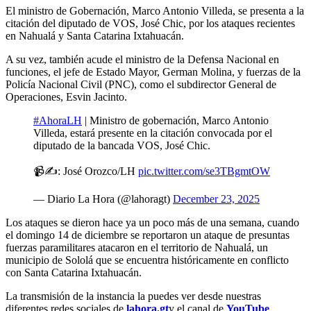
El ministro de Gobernación, Marco Antonio Villeda, se presenta a la
citación del diputado de VOS, José Chic, por los ataques recientes
en Nahualá y Santa Catarina Ixtahuacán.
A su vez, también acude el ministro de la Defensa Nacional en
funciones, el jefe de Estado Mayor, German Molina, y fuerzas de la
Policía Nacional Civil (PNC), como el subdirector General de
Operaciones, Esvin Jacinto.
#AhoraLH
| Ministro de gobernación, Marco Antonio
Villeda, estará presente en la citación convocada por el
diputado de la bancada VOS, José Chic.
📹✍️: José Orozco/LH
pic.twitter.com/se3TBgmtOW
— Diario La Hora (@lahoragt)
December 23, 2025
Los ataques se dieron hace ya un poco más de una semana, cuando
el domingo 14 de diciembre se reportaron un ataque de presuntas
fuerzas paramilitares atacaron en el territorio de Nahualá, un
municipio de Sololá que se encuentra históricamente en conflicto
con Santa Catarina Ixtahuacán.
La transmisión de la instancia la puedes ver desde nuestras
diferentes redes sociales de
lahora.gt
y el canal de
YouTube
.