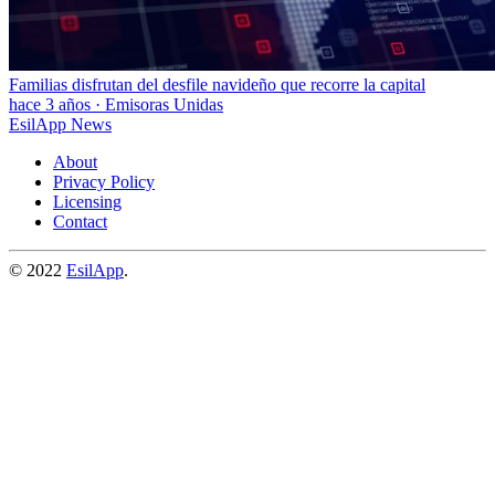
Familias disfrutan del desfile navideño que recorre la capital
hace 3 años
·
Emisoras Unidas
EsilApp News
About
Privacy Policy
Licensing
Contact
© 2022
EsilApp
.