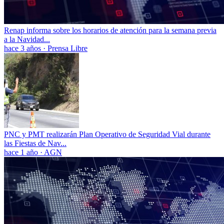
Renap informa sobre los horarios de atención para la semana previa
a la Navidad...
hace 3 años
·
Prensa Libre
PNC y PMT realizarán Plan Operativo de Seguridad Vial durante
las Fiestas de Nav...
hace 1 año
·
AGN