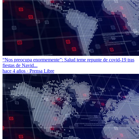
“Nos preocupa enormemente”: Salud teme repunte de covid-19 tras
fiestas de Navid...
hace 4 años
·
Prensa Libre