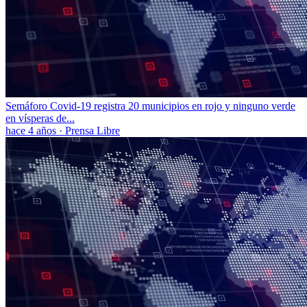
Semáforo Covid-19 registra 20 municipios en rojo y ninguno verde
en vísperas de...
hace 4 años
·
Prensa Libre