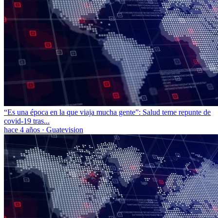
“Es una época en la que viaja mucha gente”: Salud teme repunte de
covid-19 tras...
hace 4 años
·
Guatevision