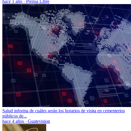
hace 1 año
·
Prensa Libre
Salud informa de cuáles serán los horarios de visita en cementerios
públicos de...
hace 4 años
·
Guatevision