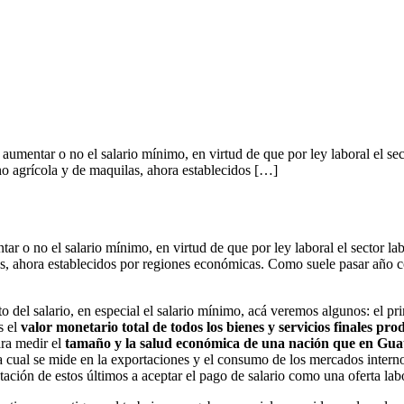
 aumentar o no el salario mínimo, en virtud de que por ley laboral el se
 no agrícola y de maquilas, ahora establecidos […]
ar o no el salario mínimo, en virtud de que por ley laboral el sector l
as, ahora establecidos por regiones económicas. Como suele pasar año co
 del salario, en especial el salario mínimo, acá veremos algunos: el pr
s el
valor monetario total de todos los bienes y servicios finales pr
ara medir el
tamaño y la salud económica de una nación que en Guat
a cual se mide en la exportaciones y el consumo de los mercados intern
ación de estos últimos a aceptar el pago de salario como una oferta labo