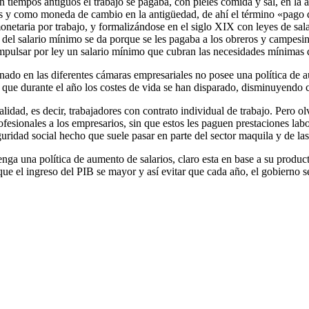
n tiempos antiguos el trabajo se pagaba, con pieles comida y sal, en la
os y como moneda de cambio en la antigüedad, de ahí el término «pago d
netaria por trabajo, y formalizándose en el siglo XIX con leyes de sal
del salario mínimo se da porque se les pagaba a los obreros y campesin
 impulsar por ley un salario mínimo que cubran las necesidades mínimas d
utinado en las diferentes cámaras empresariales no posee una política d
 que durante el año los costes de vida se han disparado, disminuyendo co
alidad, es decir, trabajadores con contrato individual de trabajo. Pero 
ofesionales a los empresarios, sin que estos les paguen prestaciones lab
guridad social hecho que suele pasar en parte del sector maquila y de la
tenga una política de aumento de salarios, claro esta en base a su prod
 que el ingreso del PIB se mayor y así evitar que cada año, el gobierno