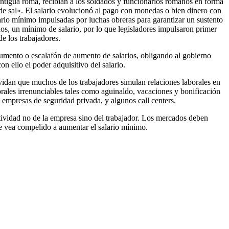
 antigua roma, recibían a los soldados y funcionarios romanos en forma
e sal».
El salario
evolucionó al pago con monedas o bien dinero con
ario mínimo impulsadas por luchas obreras para garantizar un sustento
os, un mínimo de salario, por lo que legisladores impulsaron primer
e los trabajadores.
e aumento o escalafón de aumento de salarios, obligando al gobierno
n ello el poder adquisitivo del salario.
olvidan que muchos de los trabajadores simulan relaciones laborales en
orales irrenunciables tales como aguinaldo, vacaciones y bonificación
s empresas de seguridad privada, y algunos call centers.
uctividad no de la empresa sino del trabajador. Los mercados deben
 se vea compelido a aumentar el salario mínimo.