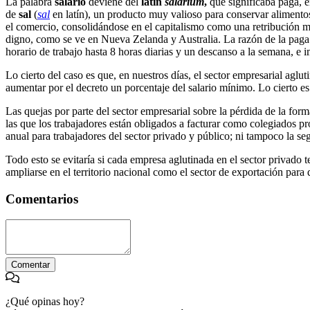
La palabra
salario
deviene del
latín
salarium
,
que significaba paga, e
de
sal
(
sal
en latín), un producto muy valioso para conservar aliment
el comercio, consolidándose en el capitalismo como una retribución mo
digno, como se ve en Nueva Zelanda y Australia. La razón de la paga 
horario de trabajo hasta 8 horas diarias y un descanso a la semana, e
Lo cierto del caso es que, en nuestros días, el sector empresarial agl
aumentar por el decreto un porcentaje del salario mínimo. Lo cierto es
Las quejas por parte del sector empresarial sobre la pérdida de la form
las que los trabajadores están obligados a facturar como colegiados pr
anual para trabajadores del sector privado y público; ni tampoco la se
Todo esto se evitaría si cada empresa aglutinada en el sector privado 
ampliarse en el territorio nacional como el sector de exportación para
Comentarios
Comentar
¿Qué opinas hoy?