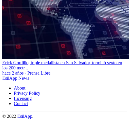
Erick Gordillo, triple medallista en San Salvador, terminó sexto en
los 200 metr...
hace 2 años
·
Prensa Libre
EsilApp News
About
Privacy Policy
Licensing
Contact
© 2022
EsilApp
.