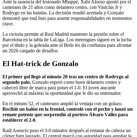
Ante la ausencia del lesionado Mbappé, Xabi Alonso apostó por el
canterano de 21 años como delantero centro, con Vinícius Jr y
Rodrygo en las bandas. La decisión resultó acertada y Gonzalo
demostró que está listo para asumir responsabilidades en momentos
clave.
La victoria permite al Real Madrid mantener la presión sobre el
Barcelona en la tabla de LaLiga. Los merengues siguen en la lucha
por el título y la goleada ante el Betis les da confianza para afrontar
un 2026 cargado de desafíos.
El Hat-trick de Gonzalo
El primer gol llegó al minuto 20 tras un centro de Rodrygo al
segundo palo.
Gonzalo esperó como buen delantero centro y
cabeceó libre de marca para poner el 1-0. El joven atacante
aprovechó al máximo la oportunidad que le dio su entrenador.
En el minuto 52, el canterano amplió la ventaja con un golazo.
Recibió un balón en la frontal, controló con el pecho y lanzó un
remate potente que sorprendió al portero Álvaro Valles para
establecer el 2-0.
Raúl Asencio puso el 3-0 minutos después al rematar de cabeza un
córner bien lanzado. El central marcó con autoridad para ampliar la