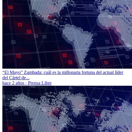
“El Mayo” Zambada: cuál es la millonaria fortuna del actual líder
del Cártel de...
hace 2 años
·
Prensa Libre