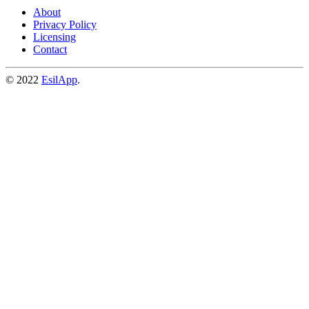
About
Privacy Policy
Licensing
Contact
© 2022
EsilApp
.