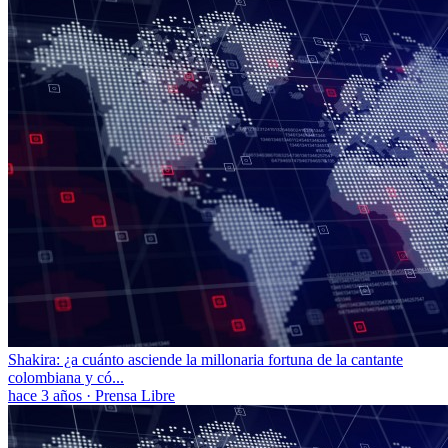
Shakira: ¿a cuánto asciende la millonaria fortuna de la cantante
colombiana y có...
hace 3 años
·
Prensa Libre