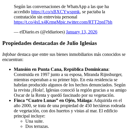
Según las conversaciones de WhatsApp a las que ha
accedido
https://t.co/xBXCYwspmk
, se pactaba la
contratación sin entrevista personal
https://t.co/4xLx4KrmgM
pic.twitter.com/RTT2pnI7bh
— elDiario.es (@eldiarioes)
January 13, 2026
Propiedades destacadas de Julio Iglesias
Infobae
destaca que entre sus bienes inmobiliarios más conocidos se
encuentran:
Mansión en Punta Cana, República Dominicana
:
Construida en 1997 junto a su esposa, Miranda Rijnsburger,
mientras esperaban a su primer hijo. En esta residencia se
habrían producido algunos de los hechos denunciados. Según
la revista
¡Hola!
, Iglesias conoció la región gracias a su amigo
Oscar de la Renta y quedó fascinado por su vegetación.
Finca “Cuatro Lunas” en Ojén, Málaga
: Adquirida en el
año 2000, se trata de una propiedad de 450 hectáreas rodeada
de vegetación, con dos huertos y vistas al mar. El edificio
principal incluye:
Una suite.
Dos terrazas.