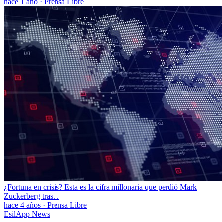
hace 1 año
·
Prensa Libre
¿Fortuna en crisis? Esta es la cifra millonaria que perdió Mark
Zuckerberg tras...
hace 4 años
·
Prensa Libre
EsilApp News