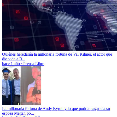
Quiénes heredarán la millonaria fortuna de Val Kilmer, el actor que
dio vida a B...
hace 1 año
·
Prensa Libre
La millonaria fortuna de Andy Byron y lo que podría pagarle a su
esposa Megan po...