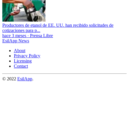
Productores de etanol de EE. UU. han recibido solicitudes de
cotizaciones para p...
hace 3 meses
·
Prensa Libre
EsilApp News
About
Privacy Policy
Licensing
Contact
© 2022
EsilApp
.