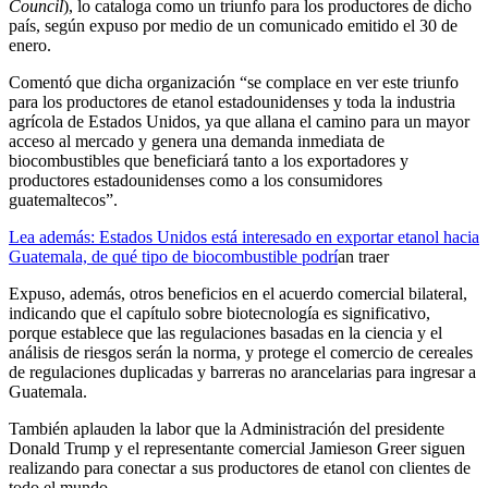
Council
), lo cataloga como un triunfo para los productores de dicho
país, según expuso por medio de un comunicado emitido el 30 de
enero.
Comentó que dicha organización “se complace en ver este triunfo
para los productores de etanol estadounidenses y toda la industria
agrícola de Estados Unidos, ya que allana el camino para un mayor
acceso al mercado y genera una demanda inmediata de
biocombustibles que beneficiará tanto a los exportadores y
productores estadounidenses como a los consumidores
guatemaltecos”.
Lea además: Estados Unidos está interesado en exportar etanol hacia
Guatemala, de qué tipo de biocombustible podrí
an traer
Expuso, además, otros beneficios en el acuerdo comercial bilateral,
indicando que el capítulo sobre biotecnología es significativo,
porque establece que las regulaciones basadas en la ciencia y el
análisis de riesgos serán la norma, y protege el comercio de cereales
de regulaciones duplicadas y barreras no arancelarias para ingresar a
Guatemala.
También aplauden la labor que la Administración del presidente
Donald Trump y el representante comercial Jamieson Greer siguen
realizando para conectar a sus productores de etanol con clientes de
todo el mundo.