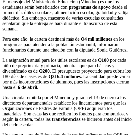
El mensaje del Ministerio de Educación (Mineduc) es que los
estudiantes serán beneficiados con
programas de apoyo
desde el
primer día: útiles escolares, alimentación escolar, gratuidad y valija
didáctica. Sin embargo, maestros de varias escuelas consultadas
señalaron que la entrega se hará durante el transcurso de esta
semana.
Para este año, la cartera destinará más de
Q4 mil millones
en los
programas para atender a la población estudiantil, informaron
funcionarios durante una citación con la diputada Sonia Gutiérrez.
La asignación anual para los útiles escolares es de
Q100
por cada
niño de preprimaria y primaria, mientras que para básicos y
diversificado es de
Q200.
El presupuesto proyectado para cubrir los
180 días de clases es de
Q316.4 millones
. La cantidad puede variar
por más incorporaciones de alumnos, pues las inscripciones cierran
hasta el
6 de abril
.
Una circular emitida por el Mineduc y girada el 13 de enero a los
directores departamentales establece los lineamientos para que las
Organizaciones de Padres de Familia (OPF) adquieran los
materiales. Son estas las que reciben los fondos para comprarlos, y
según la cartera, todas las
transferencias
se hicieron antes del inicio
del ciclo escolar.
Una supervisora de Educación de la capital refiere que las OPF ya