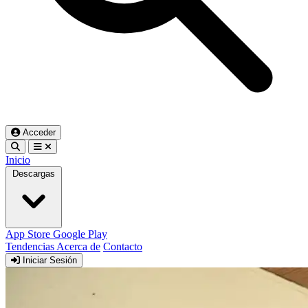
Acceder
Inicio
Descargas
App Store
Google Play
Tendencias
Acerca de
Contacto
Iniciar Sesión