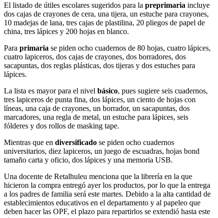
El listado de útiles escolares sugeridos para la
preprimaria
incluye
dos cajas de crayones de cera, una tijera, un estuche para crayones,
10 madejas de lana, tres cajas de plastilina, 20 pliegos de papel de
china, tres lápices y 200 hojas en blanco.
Para
primaria
se piden ocho cuadernos de 80 hojas, cuatro lápices,
cuatro lapiceros, dos cajas de crayones, dos borradores, dos
sacapuntas, dos reglas plásticas, dos tijeras y dos estuches para
lápices.
La lista es mayor para el nivel
básico
, pues sugiere seis cuadernos,
tres lapiceros de punta fina, dos lápices, un ciento de hojas con
líneas, una caja de crayones, un borrador, un sacapuntas, dos
marcadores, una regla de metal, un estuche para lápices, seis
fólderes y dos rollos de masking tape.
Mientras que en
diversificado
se piden ocho cuadernos
universitarios, diez lapiceros, un juego de escuadras, hojas bond
tamaño carta y oficio, dos lápices y una memoria USB.
Una docente de Retalhuleu menciona que la librería en la que
hicieron la compra entregó ayer los productos, por lo que la entrega
a los padres de familia será este martes. Debido a la alta cantidad de
establecimientos educativos en el departamento y al papeleo que
deben hacer las OPF, el plazo para repartirlos se extendió hasta este