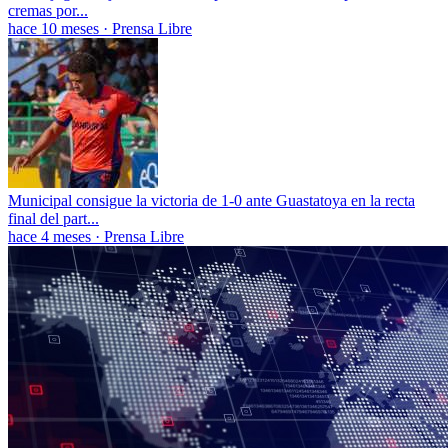
cremas por...
hace 10 meses
·
Prensa Libre
Municipal consigue la victoria de 1-0 ante Guastatoya en la recta
final del part...
hace 4 meses
·
Prensa Libre