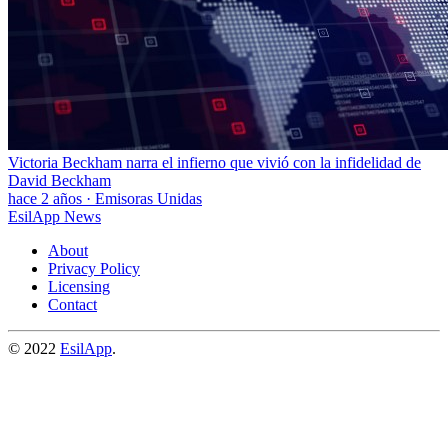
Victoria Beckham narra el infierno que vivió con la infidelidad de
David Beckham
hace 2 años
·
Emisoras Unidas
EsilApp News
About
Privacy Policy
Licensing
Contact
© 2022
EsilApp
.