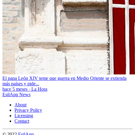
El papa León XIV teme que guerra en Medio Oriente se extienda
más países y pide...
hace 5 meses
·
La Hora
EsilApp News
About
Privacy Policy
Licensing
Contact
© 2022
EsilApp
.