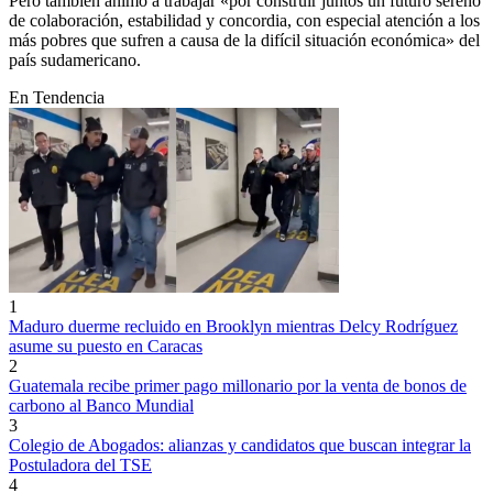
Pero también animó a trabajar «por construir juntos un futuro sereno
de colaboración, estabilidad y concordia, con especial atención a los
más pobres que sufren a causa de la difícil situación económica» del
país sudamericano.
En Tendencia
1
Maduro duerme recluido en Brooklyn mientras Delcy Rodríguez
asume su puesto en Caracas
2
Guatemala recibe primer pago millonario por la venta de bonos de
carbono al Banco Mundial
3
Colegio de Abogados: alianzas y candidatos que buscan integrar la
Postuladora del TSE
4