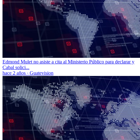
Edmond Mulet no asiste a cita al Ministerio Público para declarar y
Cabal solici...
hace 2 años
·
Guatevision