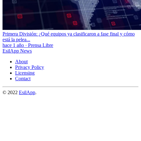
Primera División: ¿Qué equipos ya clasificaron a fase final y cómo
está la pelea...
hace 1 año
·
Prensa Libre
EsilApp News
About
Privacy Policy
Licensing
Contact
© 2022
EsilApp
.