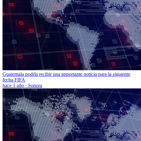
Guatemala podría recibir una importante noticia para la siguiente
fecha FIFA
hace 1 año
·
Sonora