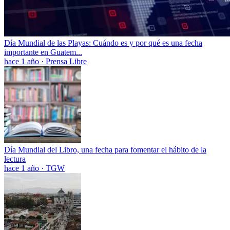
Día Mundial de las Playas: Cuándo es y por qué es una fecha
importante en Guatem...
hace 1 año
·
Prensa Libre
Día Mundial del Libro, una fecha para fomentar el hábito de la
lectura
hace 1 año
·
TGW