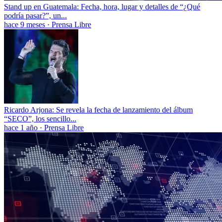
Stand up en Guatemala: Fecha, hora, lugar y detalles de “¿Qué
podría pasar?”, un...
hace 9 meses
·
Prensa Libre
Ricardo Arjona: Se revela la fecha de lanzamiento del álbum
“SECO”, los sencillo...
hace 1 año
·
Prensa Libre