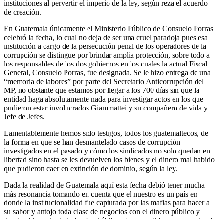
instituciones al pervertir el imperio de la ley, según reza el acuerdo
de creación.
En Guatemala únicamente el Ministerio Público de Consuelo Porras
celebró la fecha, lo cual no deja de ser una cruel paradoja pues esa
institución a cargo de la persecución penal de los operadores de la
corrupción se distingue por brindar amplia protección, sobre todo a
los responsables de los dos gobiernos en los cuales la actual Fiscal
General, Consuelo Porras, fue designada. Se le hizo entrega de una
“memoria de labores” por parte del Secretario Anticorrupción del
MP, no obstante que estamos por llegar a los 700 días sin que la
entidad haga absolutamente nada para investigar actos en los que
pudieron estar involucrados Giammattei y su compañero de vida y
Jefe de Jefes.
Lamentablemente hemos sido testigos, todos los guatemaltecos, de
la forma en que se han desmantelado casos de corrupción
investigados en el pasado y cómo los sindicados no solo quedan en
libertad sino hasta se les devuelven los bienes y el dinero mal habido
que pudieron caer en extinción de dominio, según la ley.
Dada la realidad de Guatemala aquí esta fecha debió tener mucha
más resonancia tomando en cuenta que el nuestro es un país en
donde la institucionalidad fue capturada por las mafias para hacer a
su sabor y antojo toda clase de negocios con el dinero público y