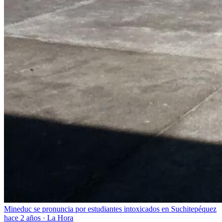
Mineduc se pronuncia por estudiantes intoxicados en Suchitepéquez
hace 2 años
·
La Hora