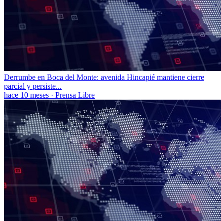
Derrumbe en Boca del Monte: avenida Hincapié mantiene cierre
parcial y persiste...
hace 10 meses
·
Prensa Libre