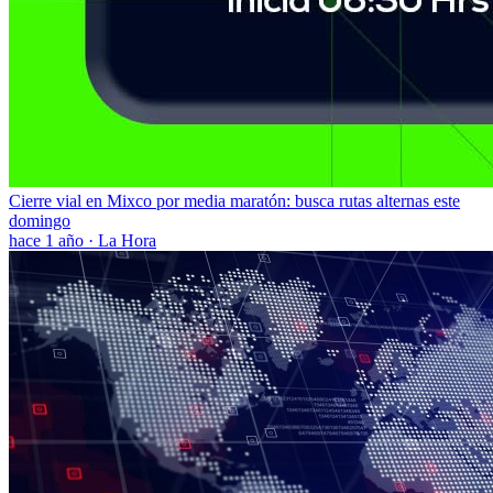
Cierre vial en Mixco por media maratón: busca rutas alternas este
domingo
hace 1 año
·
La Hora