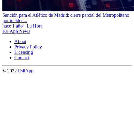
Sanción para el Atlético de Madrid: cierre parcial del Metropolitano
por inciden...
hace 1 año
·
La Hora
EsilApp News
About
Privacy Policy
Licensing
Contact
© 2022
EsilApp
.