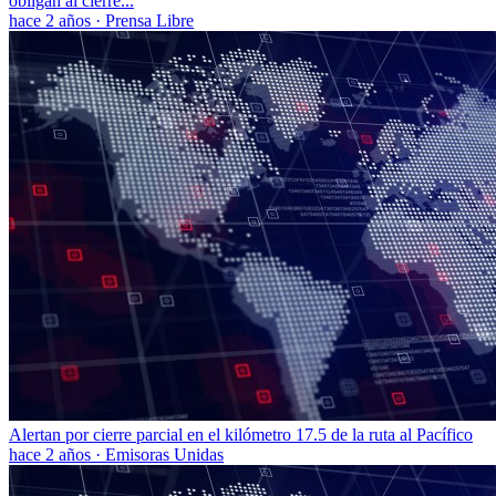
obligan al cierre...
hace 2 años
·
Prensa Libre
Alertan por cierre parcial en el kilómetro 17.5 de la ruta al Pacífico
hace 2 años
·
Emisoras Unidas