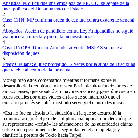
Analistas: es difícil que una embajada de EE. UU. se separe de la
línea política del Departamento de Estado
2
Caso CHN: MP confirma orden de captura contra exgerente general
3
Abogados: Acción de pandillero contra Ley Antipandillas no siguió
vía procesal correcta y presenta inconsistencias
4
Caso UNOPS: Director Administrativo del MSPAS se pone a
disposición de juez
5
Fredy Orellana: el juez protegido 12 veces por la Junta de Disciplina
que vuelve al centro de la tormenta
Motegi hizo estos comentarios mientras informaba sobre el
desarrollo de la reunión el martes en Pekín de altos funcionarios de
ambos países, que se saldó sin mayores avances y generó revuelo en
redes sociales por unos vídeos en los que se interpretó que el
emisario japonés se había mostrado servil y el chino, desairoso.
«Esa no fue en absoluto la situación en la que se desarrolló la
reunión», aseguró el jefe de la diplomacia nipona, que declaró que
su representante «refutó» las afirmaciones de las autoridades chinas
sobre un empeoramiento de la seguridad en el archipiélago y
clarificó la postura de Tokio hacia Taipéi.