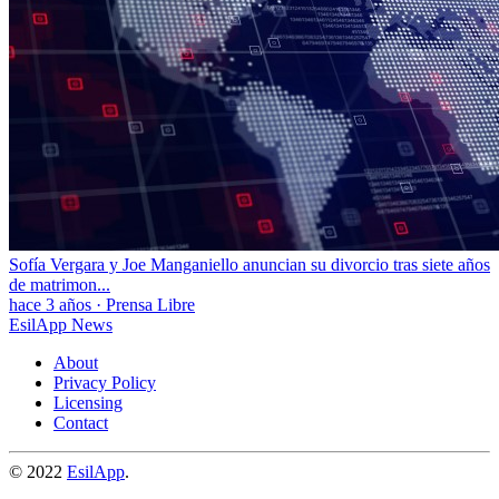
Sofía Vergara y Joe Manganiello anuncian su divorcio tras siete años
de matrimon...
hace 3 años
·
Prensa Libre
EsilApp News
About
Privacy Policy
Licensing
Contact
© 2022
EsilApp
.