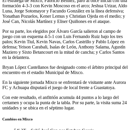
El estratega de Mixco, Fabricio Benítez, paró al once inicial con una
formación 4-3-3 con Kevin Moscoso en el arco; Jeshua Urizar, Aldo
Luna, Jorge Sotomayor y Facundo González en la línea defensiva;
Yonathan Pozuelos, Kener Lemus y Christian Ojeda en el medio; y
José Can, Nicolás Martínez y Eliser Quiñones en el ataque.
Por su parte, los elegidos por Álvaro García salieron al campo de
juego con un esquema 4-5-1 con Luis Fernando Ruiz bajo los tres
palos; Kevin Tiul, Kevin Navas, Carlos Castrillo y Pablo López en
defensa; Yeison Carabali, Isaías de León, Anthony Salama, Agustín
Maziero y Sixto Betancourt en la mitad de cancha; y Carlos Santos
en la delantera.
Bryan López Castellanos fue designado como el árbitro principal del
encuentro en el estadio Municipal de Mixco.
En la siguiente jornada Mixco se enfrentará de visitante ante Aurora
FC y Achuapa disputará el juego de local frente a Guastatoya.
Con este resultado, el anfitrión acumula 44 puntos a lo largo del
certamen y ocupa la punta de la tabla. Por su parte, la visita suma 24
unidades y se ubica en el séptimo lugar.
Cambios en Mixco