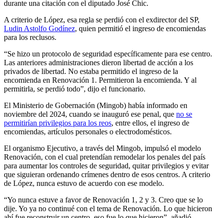
durante una citación con el diputado José Chic.
A criterio de López, esa regla se perdió con el exdirector del SP,
Ludin Astolfo Godínez
, quien permitió el ingreso de encomiendas
para los reclusos.
“Se hizo un protocolo de seguridad específicamente para ese centro.
Las anteriores administraciones dieron libertad de acción a los
privados de libertad. No estaba permitido el ingreso de la
encomienda en Renovación 1. Permitieron la encomienda. Y al
permitirla, se perdió todo”, dijo el funcionario.
El Ministerio de Gobernación (Mingob) había informado en
noviembre del 2024, cuando se inauguró ese penal, que
no se
permitirían privilegios para los reos
, entre ellos, el ingreso de
encomiendas, artículos personales o electrodomésticos.
El organismo Ejecutivo, a través del Mingob, impulsó el modelo
Renovación, con el cual pretendían remodelar los penales del país
para aumentar los controles de seguridad, quitar privilegios y evitar
que siguieran ordenando crímenes dentro de esos centros. A criterio
de López, nunca estuvo de acuerdo con ese modelo.
“Yo nunca estuve a favor de Renovación 1, 2 y 3. Creo que se lo
dije. Yo ya no continué con el tema de Renovación. Lo que hicieron
ahí fue reconstruir un centro, eso fue lo que hicieron”, añadió.