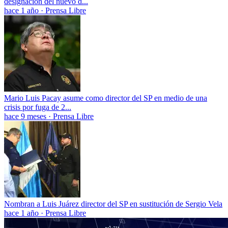
designación del nuevo d...
hace 1 año
·
Prensa Libre
Mario Luis Pacay asume como director del SP en medio de una
crisis por fuga de 2...
hace 9 meses
·
Prensa Libre
Nombran a Luis Juárez director del SP en sustitución de Sergio Vela
hace 1 año
·
Prensa Libre