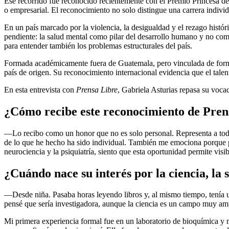
Ese recorrido fue reconocido recientemente con el Premio Princesa de 
o empresarial. El reconocimiento no solo distingue una carrera individ
En un país marcado por la violencia, la desigualdad y el rezago históri
pendiente: la salud mental como pilar del desarrollo humano y no como
para entender también los problemas estructurales del país.
Formada académicamente fuera de Guatemala, pero vinculada de forma p
país de origen. Su reconocimiento internacional evidencia que el talen
En esta entrevista con
Prensa Libre
, Gabriela Asturias repasa su voca
¿Cómo recibe este reconocimiento de Pren
—Lo recibo como un honor que no es solo personal. Representa a todo
de lo que he hecho ha sido individual. También me emociona porque pon
neurociencia y la psiquiatría, siento que esta oportunidad permite visib
¿Cuándo nace su interés por la ciencia, la 
—Desde niña. Pasaba horas leyendo libros y, al mismo tiempo, tenía una
pensé que sería investigadora, aunque la ciencia es un campo muy am
Mi primera experiencia formal fue en un laboratorio de bioquímica y 