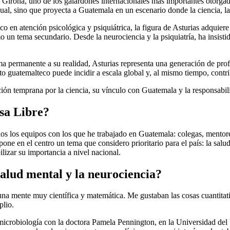
Girona, uno de los galardones internacionales más importantes otorgado
ual, sino que proyecta a Guatemala en un escenario donde la ciencia, la
co en atención psicológica y psiquiátrica, la figura de Asturias adquier
 un tema secundario. Desde la neurociencia y la psiquiatría, ha insisti
ermanente a su realidad, Asturias representa una generación de profes
to guatemalteco puede incidir a escala global y, al mismo tiempo, contrib
ción temprana por la ciencia, su vínculo con Guatemala y la responsabil
sa Libre?
s los equipos con los que he trabajado en Guatemala: colegas, mentore
e en el centro un tema que considero prioritario para el país: la salu
ilizar su importancia a nivel nacional.
salud mental y la neurociencia?
 mente muy científica y matemática. Me gustaban las cosas cuantitativas
plio.
microbiología con la doctora Pamela Pennington, en la Universidad del 