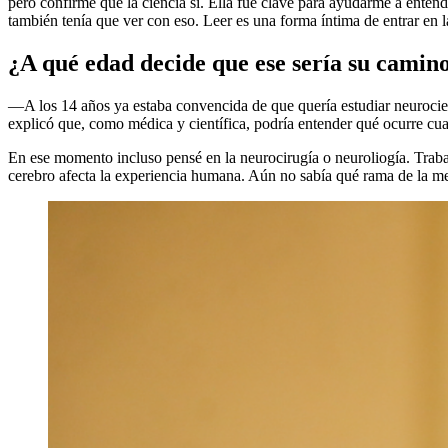
pero confirmé que la ciencia sí. Ella fue clave para ayudarme a enten
también tenía que ver con eso. Leer es una forma íntima de entrar en 
¿A qué edad decide que ese sería su camin
—A los 14 años ya estaba convencida de que quería estudiar neurocien
explicó que, como médica y científica, podría entender qué ocurre cu
En ese momento incluso pensé en la neurocirugía o neuroliogía. Traba
cerebro afecta la experiencia humana. Aún no sabía qué rama de la me