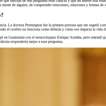
der que muchas de mis preguntas eran clínicas y que mi interés real est
la mente de alguien, de comprender emociones, relaciones y formas de v
o?
cia. La doctora Pennington fue la primera persona que me sugirió comb
ando el cerebro no funciona como debería y cómo eso impacta la vida di
jé en Guatemala con el neurocirujano Enrique Azmitia, pero entendí que
dicina respondería mejor a esas preguntas.