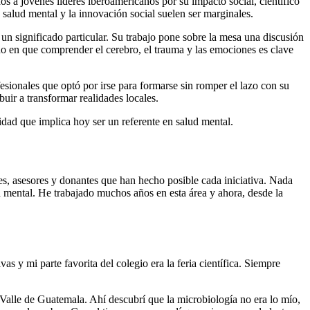
s a jóvenes líderes iberoamericanos por su impacto social, científico
 salud mental y la innovación social suelen ser marginales.
e un significado particular. Su trabajo pone sobre la mesa una discusión
do en que comprender el cerebro, el trauma y las emociones es clave
ionales que optó por irse para formarse sin romper el lazo con su
uir a transformar realidades locales.
idad que implica hoy ser un referente en salud mental.
s, asesores y donantes que han hecho posible cada iniciativa. Nada
d mental. He trabajado muchos años en esta área y ahora, desde la
 y mi parte favorita del colegio era la feria científica. Siempre
Valle de Guatemala. Ahí descubrí que la microbiología no era lo mío,