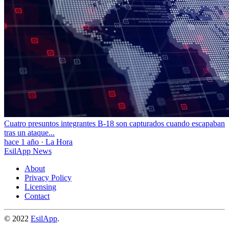
Cuatro presuntos integrantes B-18 son capturados cuando escapaban
tras un ataque...
hace 1 año
·
La Hora
EsilApp News
About
Privacy Policy
Licensing
Contact
© 2022
EsilApp
.