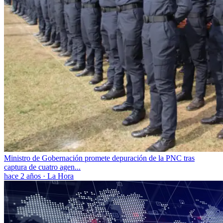
Ministro de Gobernación promete depuración de la PNC tras
captura de cuatro agen...
hace 2 años
·
La Hora