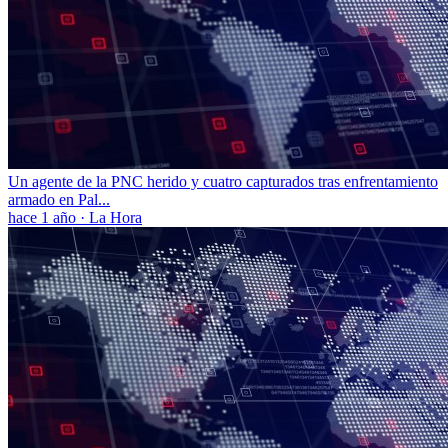
Un agente de la PNC herido y cuatro capturados tras enfrentamiento
armado en Pal...
hace 1 año
·
La Hora