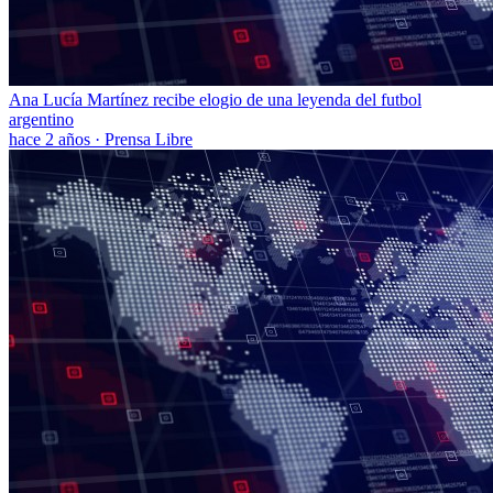
Ana Lucía Martínez recibe elogio de una leyenda del futbol
argentino
hace 2 años
·
Prensa Libre