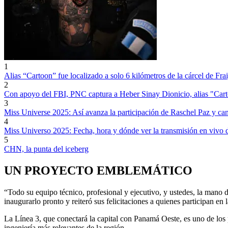
1
Alias “Cartoon” fue localizado a solo 6 kilómetros de la cárcel de Fra
2
Con apoyo del FBI, PNC captura a Heber Sinay Dionicio, alias "Cartoo
3
Miss Universe 2025: Así avanza la participación de Raschel Paz y can
4
Miss Universo 2025: Fecha, hora y dónde ver la transmisión en vivo
5
CHN, la punta del iceberg
UN PROYECTO EMBLEMÁTICO
“Todo su equipo técnico, profesional y ejecutivo, y ustedes, la mano
inaugurarlo pronto y reiteró sus felicitaciones a quienes participan en 
La Línea 3, que conectará la capital con Panamá Oeste, es uno de los
ingeniería más relevantes de la región.