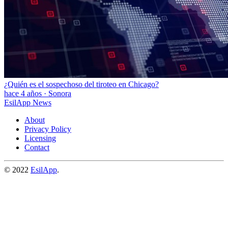
¿Quién es el sospechoso del tiroteo en Chicago?
hace 4 años
·
Sonora
EsilApp News
About
Privacy Policy
Licensing
Contact
© 2022
EsilApp
.