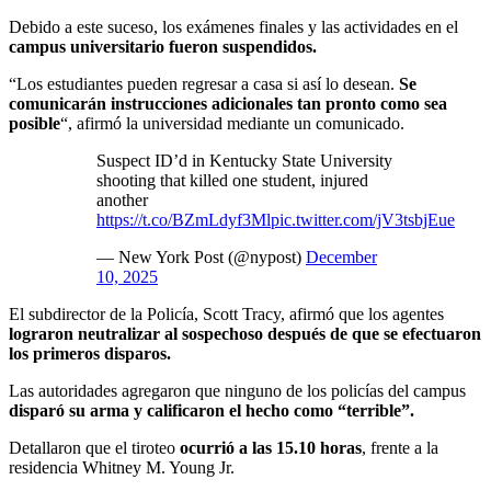
Debido a este suceso, los exámenes finales y las actividades en el
campus universitario fueron suspendidos.
“Los estudiantes pueden regresar a casa si así lo desean.
Se
comunicarán instrucciones adicionales tan pronto como sea
posible
“, afirmó la universidad mediante un comunicado.
Suspect ID’d in Kentucky State University
shooting that killed one student, injured
another
https://t.co/BZmLdyf3Ml
pic.twitter.com/jV3tsbjEue
— New York Post (@nypost)
December
10, 2025
El subdirector de la Policía, Scott Tracy, afirmó que los agentes
lograron neutralizar al sospechoso después de que se efectuaron
los primeros disparos.
Las autoridades agregaron que ninguno de los policías del campus
disparó su arma y calificaron el hecho como “terrible”.
Detallaron que el tiroteo
ocurrió a las 15.10 horas
, frente a la
residencia Whitney M. Young Jr.