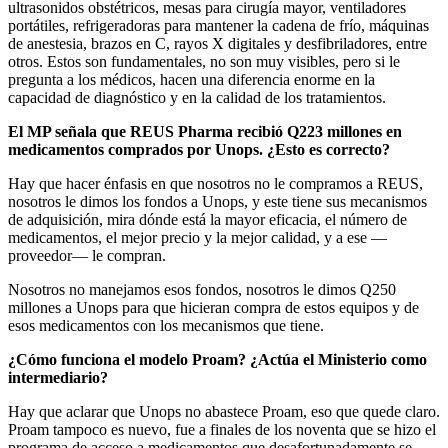
ultrasonidos obstétricos, mesas para cirugía mayor, ventiladores
portátiles, refrigeradoras para mantener la cadena de frío, máquinas
de anestesia, brazos en C, rayos X digitales y desfibriladores, entre
otros. Estos son fundamentales, no son muy visibles, pero si le
pregunta a los médicos, hacen una diferencia enorme en la
capacidad de diagnóstico y en la calidad de los tratamientos.
El MP señala que REUS Pharma recibió Q223 millones en
medicamentos comprados por Unops. ¿Esto es correcto?
Hay que hacer énfasis en que nosotros no le compramos a REUS,
nosotros le dimos los fondos a Unops, y este tiene sus mecanismos
de adquisición, mira dónde está la mayor eficacia, el número de
medicamentos, el mejor precio y la mejor calidad, y a ese —
proveedor— le compran.
Nosotros no manejamos esos fondos, nosotros le dimos Q250
millones a Unops para que hicieran compra de estos equipos y de
esos medicamentos con los mecanismos que tiene.
¿Cómo funciona el modelo Proam? ¿Actúa el Ministerio como
intermediario?
Hay que aclarar que Unops no abastece Proam, eso que quede claro.
Proam tampoco es nuevo, fue a finales de los noventa que se hizo el
programa de acceso a medicamentos que desafortunadamente se