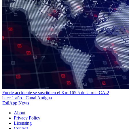
Fuerte accidente se suscitó en el Km 165.5 de la ruta CA-2
hace 1 año
·
Canal Antigua
EsilApp News
About
Privacy Policy
Licensing
Contact