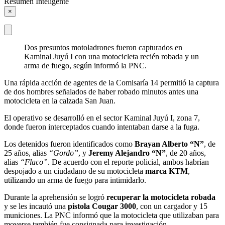
Resumen Inteligente
×
Dos presuntos motoladrones fueron capturados en
Kaminal Juyú I con una motocicleta recién robada y un
arma de fuego, según informó la PNC.
Una rápida acción de agentes de la Comisaría 14 permitió la captura
de dos hombres señalados de haber robado minutos antes una
motocicleta en la calzada San Juan.
El operativo se desarrolló en el sector Kaminal Juyú I, zona 7,
donde fueron interceptados cuando intentaban darse a la fuga.
Los detenidos fueron identificados como
Brayan Alberto “N”
, de
25 años, alias
“Gordo”
, y
Jeremy Alejandro “N”
, de 20 años,
alias
“Flaco”
. De acuerdo con el reporte policial, ambos habrían
despojado a un ciudadano de su motocicleta
marca KTM
,
utilizando un arma de fuego para intimidarlo.
Durante la aprehensión se logró
recuperar la motocicleta robada
y se les incautó una
pistola Cougar 3000
, con un cargador y 15
municiones. La PNC informó que la motocicleta que utilizaban para
moverse también fue consignada para investigación.