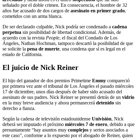
señalado por el doble crimen. En consecuencia, el hombre de 32
años fue acusado de dos cargos de
asesinato en primer grado
,
cometidos con un arma blanca.
De ser declarado culpable, Nick podría ser condenado a
cadena
perpetua
sin posibilidad de libertad condicional. Además, de
acuerdo con la revista
People
, el fiscal del Condado de Los
Ángeles, Nathan Hochman, tampoco descartó la posibilidad de que
se solicite la
pena de muerte
, una condena que sí es legal en el
estado de California.
El juicio de Nick Reiner
El hijo del ganador de dos premios Primetime
Emmy
compareció
por primera vez ante el tribunal de Los Ángeles el pasado miércoles
17 de diciembre, unos días después de haber sido acusado del
asesinato de sus padres. Nick Reiner se presentó detrás de un
vidrio
en la muy breve audiencia y ahora permanecerá
detenido
sin
derecho a fianza.
Según la cadena de televisión estadounidense
Univisión
, Nick
deberá ser imputado el próximo
miércoles 7 de enero
, debido a que
presuntamente “hay asuntos muy
complejos
y serios asociados a
este caso”, conforme a lo expuesto por el abogado de Reiner, quien