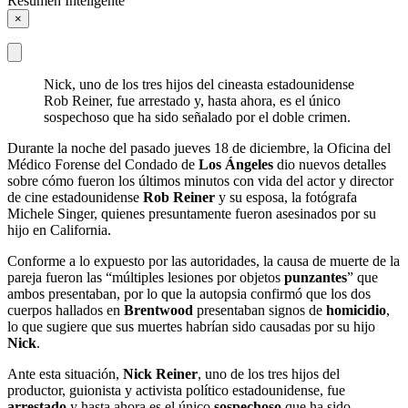
Resumen Inteligente
×
Nick, uno de los tres hijos del cineasta estadounidense
Rob Reiner, fue arrestado y, hasta ahora, es el único
sospechoso que ha sido señalado por el doble crimen.
Durante la noche del pasado jueves 18 de diciembre, la Oficina del
Médico Forense del Condado de
Los Ángeles
dio nuevos detalles
sobre cómo fueron los últimos minutos con vida del actor y director
de cine estadounidense
Rob Reiner
y su esposa, la fotógrafa
Michele Singer, quienes presuntamente fueron asesinados por su
hijo en California.
Conforme a lo expuesto por las autoridades, la causa de muerte de la
pareja fueron las “múltiples lesiones por objetos
punzantes
” que
ambos presentaban, por lo que la autopsia confirmó que los dos
cuerpos hallados en
Brentwood
presentaban signos de
homicidio
,
lo que sugiere que sus muertes habrían sido causadas por su hijo
Nick
.
Ante esta situación,
Nick Reiner
, uno de los tres hijos del
productor, guionista y activista político estadounidense, fue
arrestado
y hasta ahora es el único
sospechoso
que ha sido