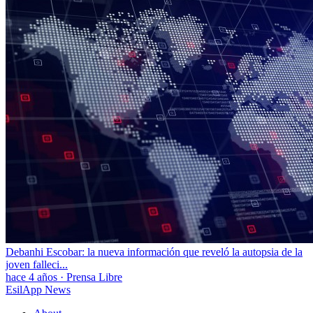
Debanhi Escobar: la nueva información que reveló la autopsia de la
joven falleci...
hace 4 años
·
Prensa Libre
EsilApp News