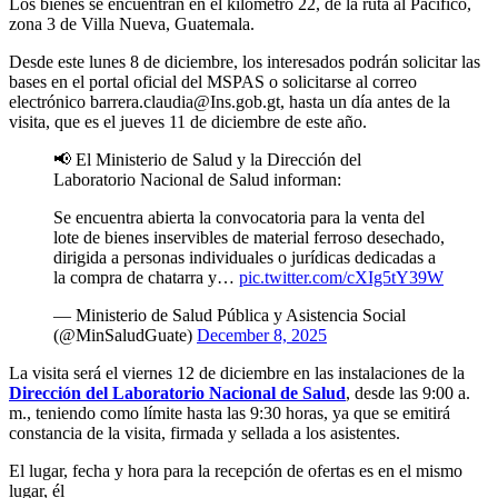
Los bienes se encuentran en el kilómetro 22, de la ruta al Pacífico,
zona 3 de Villa Nueva, Guatemala.
Desde este lunes 8 de diciembre, los interesados podrán solicitar las
bases en el portal oficial del MSPAS o solicitarse al correo
electrónico
barrera.claudia@Ins.gob.gt
, hasta un día antes de la
visita, que es el jueves 11 de diciembre de este año.
📢 El Ministerio de Salud y la Dirección del
Laboratorio Nacional de Salud informan:
Se encuentra abierta la convocatoria para la venta del
lote de bienes inservibles de material ferroso desechado,
dirigida a personas individuales o jurídicas dedicadas a
la compra de chatarra y…
pic.twitter.com/cXIg5tY39W
— Ministerio de Salud Pública y Asistencia Social
(@MinSaludGuate)
December 8, 2025
La visita será el viernes 12 de diciembre en las instalaciones de la
Dirección del Laboratorio Nacional de Salud
, desde las 9:00 a.
m., teniendo como límite hasta las 9:30 horas, ya que se emitirá
constancia de la visita, firmada y sellada a los asistentes.
El lugar, fecha y hora para la recepción de ofertas es en el mismo
lugar, él