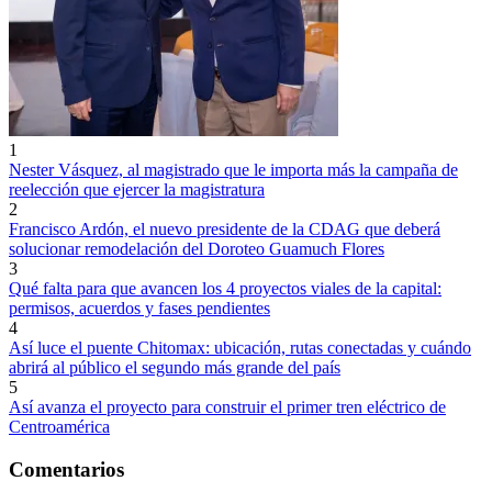
1
Nester Vásquez, al magistrado que le importa más la campaña de
reelección que ejercer la magistratura
2
Francisco Ardón, el nuevo presidente de la CDAG que deberá
solucionar remodelación del Doroteo Guamuch Flores
3
Qué falta para que avancen los 4 proyectos viales de la capital:
permisos, acuerdos y fases pendientes
4
Así luce el puente Chitomax: ubicación, rutas conectadas y cuándo
abrirá al público el segundo más grande del país
5
Así avanza el proyecto para construir el primer tren eléctrico de
Centroamérica
Comentarios