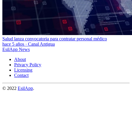
Salud lanza convocatoria para contratar personal médico
hace 5 años
·
Canal Antigua
EsilApp News
About
Privacy Policy
Licensing
Contact
© 2022
EsilApp
.