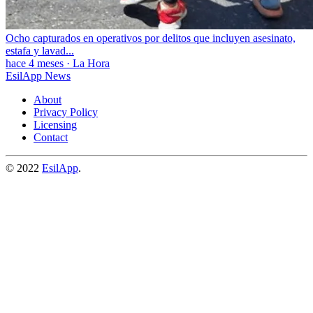
Ocho capturados en operativos por delitos que incluyen asesinato,
estafa y lavad...
hace 4 meses
·
La Hora
EsilApp News
About
Privacy Policy
Licensing
Contact
© 2022
EsilApp
.