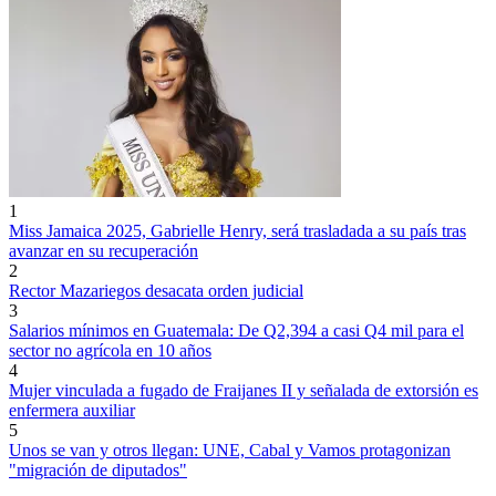
1
Miss Jamaica 2025, Gabrielle Henry, será trasladada a su país tras
avanzar en su recuperación
2
Rector Mazariegos desacata orden judicial
3
Salarios mínimos en Guatemala: De Q2,394 a casi Q4 mil para el
sector no agrícola en 10 años
4
Mujer vinculada a fugado de Fraijanes II y señalada de extorsión es
enfermera auxiliar
5
Unos se van y otros llegan: UNE, Cabal y Vamos protagonizan
"migración de diputados"