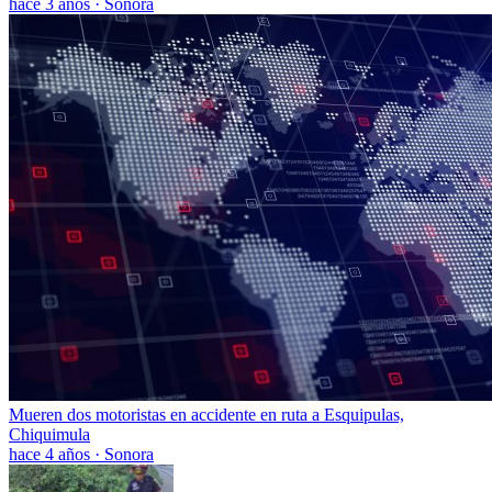
hace 3 años
·
Sonora
Mueren dos motoristas en accidente en ruta a Esquipulas,
Chiquimula
hace 4 años
·
Sonora