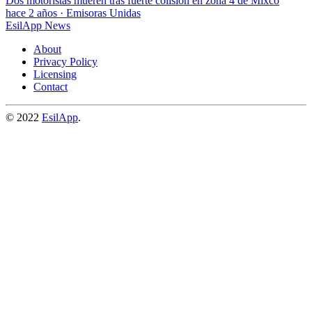
Dos motoristas mueren tras fuerte colisión en zona 4 de Mixco
hace 2 años
·
Emisoras Unidas
EsilApp News
About
Privacy Policy
Licensing
Contact
© 2022
EsilApp
.