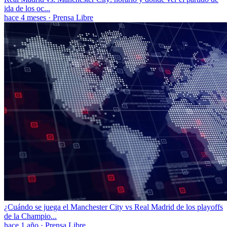
ida de los oc...
hace 4 meses
·
Prensa Libre
¿Cuándo se juega el Manchester City vs Real Madrid de los playoffs
de la Champio...
hace 1 año
·
Prensa Libre