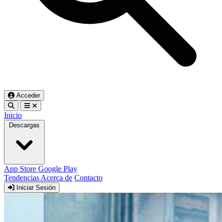
Acceder
Inicio
Descargas
App Store
Google Play
Tendencias
Acerca de
Contacto
Iniciar Sesión