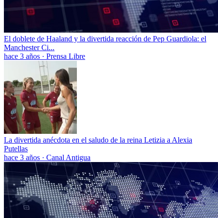
El doblete de Haaland y la divertida reacción de Pep Guardiola: el
Manchester Ci...
hace 3 años
·
Prensa Libre
La divertida anécdota en el saludo de la reina Letizia a Alexia
Putellas
hace 3 años
·
Canal Antigua