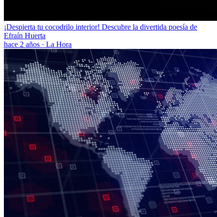
¡Despierta tu cocodrilo interior! Descubre la divertida poesía de
Efraín Huerta
hace 2 años
·
La Hora