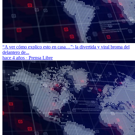
“A ver cómo explico esto en casa…”: la divertida y viral broma del
delantero de...
hace 4 años
·
Prensa Libre