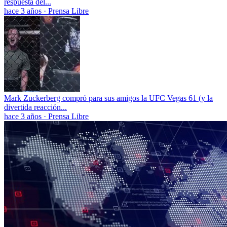
respuesta del...
hace 3 años
·
Prensa Libre
Mark Zuckerberg compró para sus amigos la UFC Vegas 61 (y la
divertida reacción...
hace 3 años
·
Prensa Libre