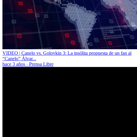
VIDEO | Canelo vs. Golovkin 3: La insólita propuesta de un fan al
“Canelo” Álvar...
hace 3 años
·
Prensa Libre