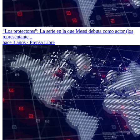
“Los protectores”: La serie en la que Messi debuta como actor (los
representante...
hace 3 años
·
Prensa Libre