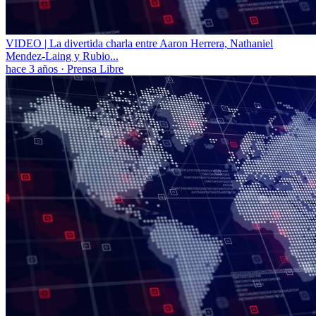
VIDEO | La divertida charla entre Aaron Herrera, Nathaniel
Mendez-Laing y Rubio...
hace 3 años
·
Prensa Libre