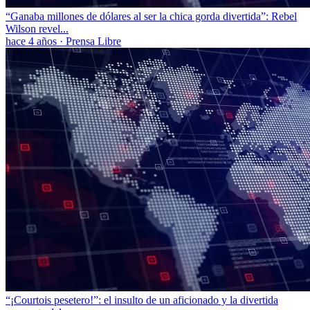
“Ganaba millones de dólares al ser la chica gorda divertida”: Rebel
Wilson revel...
hace 4 años
·
Prensa Libre
“¡Courtois pesetero!”: el insulto de un aficionado y la divertida