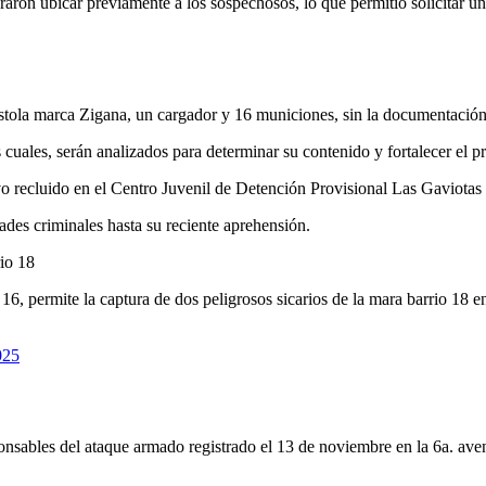
on ubicar previamente a los sospechosos, lo que permitió solicitar un 
na pistola marca Zigana, un cargador y 16 municiones, sin la documenta
 cuales, serán analizados para determinar su contenido y fortalecer el p
o recluido en el Centro Juvenil de Detención Provisional Las Gaviotas 
ades criminales hasta su reciente aprehensión.
rio 18
16, permite la captura de dos peligrosos sicarios de la mara barrio 18 e
025
onsables del ataque armado registrado el 13 de noviembre en la 6a. aveni