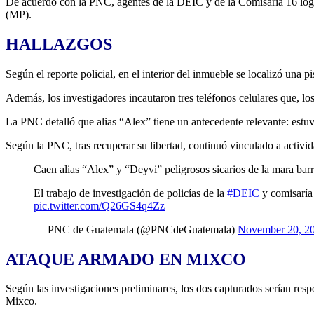
De acuerdo con la PNC, agentes de la DEIC y de la Comisaría 16 lograr
(MP).
HALLAZGOS
Según el reporte policial, en el interior del inmueble se localizó u
Además, los investigadores incautaron tres teléfonos celulares que, los
La PNC detalló que alias “Alex” tiene un antecedente relevante: estuv
Según la PNC, tras recuperar su libertad, continuó vinculado a activid
Caen alias “Alex” y “Deyvi” peligrosos sicarios de la mara bar
El trabajo de investigación de policías de la
#DEIC
y comisaría 
pic.twitter.com/Q26GS4q4Zz
— PNC de Guatemala (@PNCdeGuatemala)
November 20, 2
ATAQUE ARMADO EN MIXCO
Según las investigaciones preliminares, los dos capturados serían resp
Mixco.