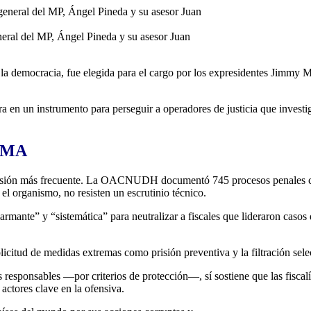
eneral del MP, Ángel Pineda y su asesor Juan
la democracia, fue elegida para el cargo por los expresidentes Jimmy 
ara en un instrumento para perseguir a operadores de justicia que invest
RMA
agresión más frecuente. La OACNUDH documentó 745 procesos penales c
l organismo, no resisten un escrutinio técnico.
rmante” y “sistemática” para neutralizar a fiscales que lideraron casos 
olicitud de medidas extremas como prisión preventiva y la filtración sel
esponsables —por criterios de protección—, sí sostiene que las fiscal
ctores clave en la ofensiva.