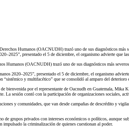
s Derechos Humanos (OACNUDH) trazó uno de sus diagnósticos más sev
0–2025”, presentado el 5 de diciembre, el organismo advierte que las a
chos Humanos (OACNUDH) trazó uno de sus diagnósticos más severos s
anos 2020–2025”, presentado el 5 de diciembre, el organismo advierte qu
ón “sistémico y multifacético” que se consolidó al amparo del deterioro 
 de bienvenida por el representante de Oacnudh en Guatemala, Mika K
e. La sesión contó con la participación de organizaciones sociales, activ
zaciones y comunidades, que van desde campañas de descrédito y vigilan
 como de grupos privados con intereses económicos o políticos, aunque 
n impulsado la criminalización de quienes cuestionan al poder.